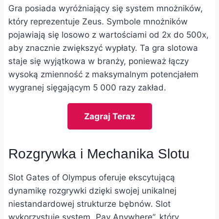
Gra posiada wyróżniający się system mnożników,
który reprezentuje Zeus. Symbole mnożników
pojawiają się losowo z wartościami od 2x do 500x,
aby znacznie zwiększyć wypłaty. Ta gra slotowa
staje się wyjątkowa w branży, ponieważ łączy
wysoką zmienność z maksymalnym potencjałem
wygranej sięgającym 5 000 razy zakład.
Zagraj Teraz
Rozgrywka i Mechanika Slotu
Slot Gates of Olympus oferuje ekscytującą
dynamikę rozgrywki dzięki swojej unikalnej
niestandardowej strukturze bębnów. Slot
wykorzystuje system „Pay Anywhere”, który