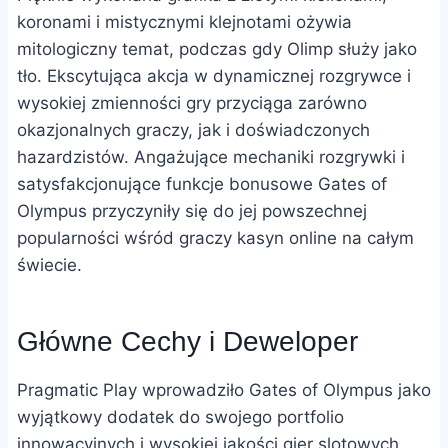
koronami i mistycznymi klejnotami ożywia
mitologiczny temat, podczas gdy Olimp służy jako
tło. Ekscytująca akcja w dynamicznej rozgrywce i
wysokiej zmienności gry przyciąga zarówno
okazjonalnych graczy, jak i doświadczonych
hazardzistów. Angażujące mechaniki rozgrywki i
satysfakcjonujące funkcje bonusowe Gates of
Olympus przyczyniły się do jej powszechnej
popularności wśród graczy kasyn online na całym
świecie.
Główne Cechy i Deweloper
Pragmatic Play wprowadziło Gates of Olympus jako
wyjątkowy dodatek do swojego portfolio
innowacyjnych i wysokiej jakości gier slotowych.