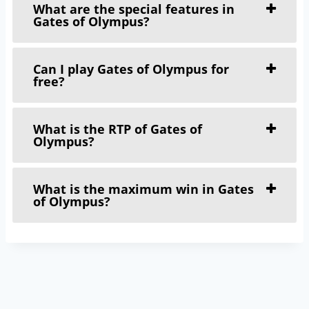
What are the special features in
Gates of Olympus?
Can I play Gates of Olympus for
free?
What is the RTP of Gates of
Olympus?
What is the maximum win in Gates
of Olympus?