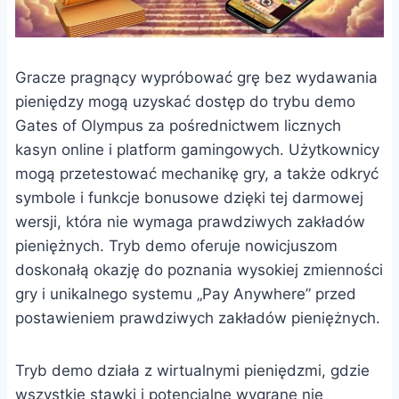
Gracze pragnący wypróbować grę bez wydawania
pieniędzy mogą uzyskać dostęp do trybu demo
Gates of Olympus za pośrednictwem licznych
kasyn online i platform gamingowych. Użytkownicy
mogą przetestować mechanikę gry, a także odkryć
symbole i funkcje bonusowe dzięki tej darmowej
wersji, która nie wymaga prawdziwych zakładów
pieniężnych. Tryb demo oferuje nowicjuszom
doskonałą okazję do poznania wysokiej zmienności
gry i unikalnego systemu „Pay Anywhere” przed
postawieniem prawdziwych zakładów pieniężnych.
Tryb demo działa z wirtualnymi pieniędzmi, gdzie
wszystkie stawki i potencjalne wygrane nie