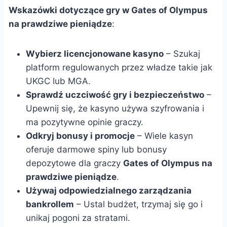
Wskazówki dotyczące gry w Gates of Olympus
na prawdziwe pieniądze
:
Wybierz licencjonowane kasyno
– Szukaj
platform regulowanych przez władze takie jak
UKGC lub MGA.
Sprawdź uczciwość gry i bezpieczeństwo
–
Upewnij się, że kasyno używa szyfrowania i
ma pozytywne opinie graczy.
Odkryj bonusy i promocje
– Wiele kasyn
oferuje darmowe spiny lub bonusy
depozytowe dla graczy
Gates of Olympus na
prawdziwe pieniądze
.
Używaj odpowiedzialnego zarządzania
bankrollem
– Ustal budżet, trzymaj się go i
unikaj pogoni za stratami.