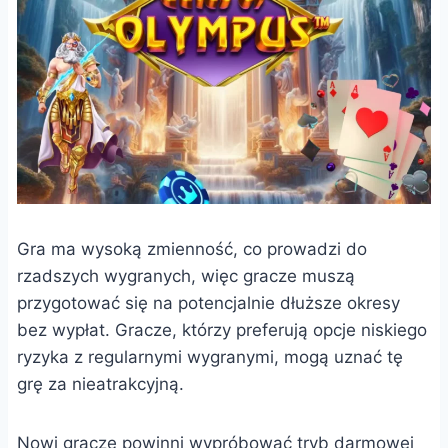
Gra ma wysoką zmienność, co prowadzi do
rzadszych wygranych, więc gracze muszą
przygotować się na potencjalnie dłuższe okresy
bez wypłat. Gracze, którzy preferują opcje niskiego
ryzyka z regularnymi wygranymi, mogą uznać tę
grę za nieatrakcyjną.
Nowi gracze powinni wypróbować tryb darmowej