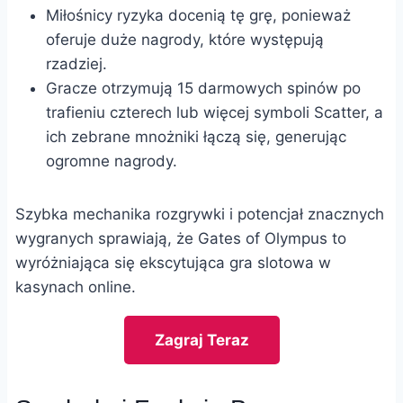
Miłośnicy ryzyka docenią tę grę, ponieważ
oferuje duże nagrody, które występują
rzadziej.
Gracze otrzymują 15 darmowych spinów po
trafieniu czterech lub więcej symboli Scatter, a
ich zebrane mnożniki łączą się, generując
ogromne nagrody.
Szybka mechanika rozgrywki i potencjał znacznych
wygranych sprawiają, że Gates of Olympus to
wyróżniająca się ekscytująca gra slotowa w
kasynach online.
Zagraj Teraz