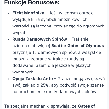
Funkcje Bonusowe:
Efekt Mnożnika
– Jeśli w jednym obrocie
wyląduje kilka symboli mnożników, ich
wartości są łączone, prowadząc do ogromnych
wypłat.
Runda Darmowych Spinów
– Trafienie
czterech lub więcej
Scatter Gates of Olympus
przyznaje 15 darmowych spinów, a wszystkie
mnożniki zebrane w trakcie rundy są
dodawane razem dla jeszcze większych
wygranych.
Opcja Zakładu Ante
– Gracze mogą zwiększyć
swój zakład o 25%, aby podwoić swoje szanse
na uruchomienie rundy darmowych spinów.
Te specjalne mechaniki sprawiają, że
Gates of