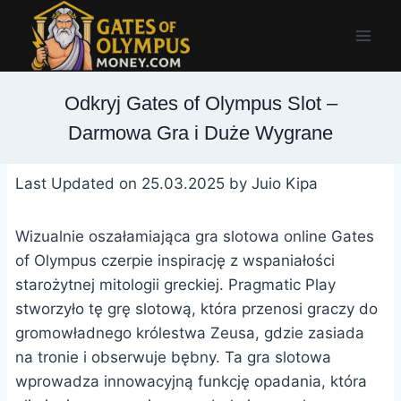
Przejdź
do
treści
Odkryj Gates of Olympus Slot –
Darmowa Gra i Duże Wygrane
Last Updated on 25.03.2025 by
Juio Kipa
Wizualnie oszałamiająca gra slotowa online Gates
of Olympus czerpie inspirację z wspaniałości
starożytnej mitologii greckiej. Pragmatic Play
stworzyło tę grę slotową, która przenosi graczy do
gromowładnego królestwa Zeusa, gdzie zasiada
na tronie i obserwuje bębny. Ta gra slotowa
wprowadza innowacyjną funkcję opadania, która