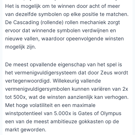
Het is mogelijk om te winnen door acht of meer
van dezelfde symbolen op elke positie te matchen.
De Cascading (rollende) rollen mechaniek zorgt
ervoor dat winnende symbolen verdwijnen en
nieuwe vallen, waardoor opeenvolgende winsten
mogelijk zijn.
De meest opvallende eigenschap van het spel is
het vermenigvuldigersysteem dat door Zeus wordt
vertegenwoordigd. Willekeurig vallende
vermenigvuldigersymbolen kunnen variëren van 2x
tot 500x, wat de winsten aanzienlijk kan verhogen.
Met hoge volatiliteit en een maximale
winstpotentieel van 5.000x is Gates of Olympus
een van de meest ambitieuze gokkasten op de
markt geworden.