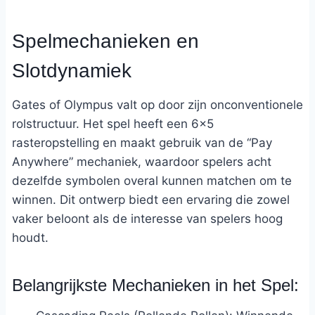
Spelmechanieken en
Slotdynamiek
Gates of Olympus valt op door zijn onconventionele
rolstructuur. Het spel heeft een 6×5
rasteropstelling en maakt gebruik van de “Pay
Anywhere” mechaniek, waardoor spelers acht
dezelfde symbolen overal kunnen matchen om te
winnen. Dit ontwerp biedt een ervaring die zowel
vaker beloont als de interesse van spelers hoog
houdt.
Belangrijkste Mechanieken in het Spel: