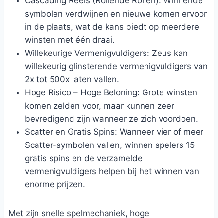
Cascading Reels (Rollende Rollen): Winnende
symbolen verdwijnen en nieuwe komen ervoor
in de plaats, wat de kans biedt op meerdere
winsten met één draai.
Willekeurige Vermenigvuldigers: Zeus kan
willekeurig glinsterende vermenigvuldigers van
2x tot 500x laten vallen.
Hoge Risico – Hoge Beloning: Grote winsten
komen zelden voor, maar kunnen zeer
bevredigend zijn wanneer ze zich voordoen.
Scatter en Gratis Spins: Wanneer vier of meer
Scatter-symbolen vallen, winnen spelers 15
gratis spins en de verzamelde
vermenigvuldigers helpen bij het winnen van
enorme prijzen.
Met zijn snelle spelmechaniek, hoge