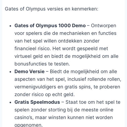
Gates of Olympus versies en kenmerken:
Gates of Olympus 1000 Demo
– Ontworpen
voor spelers die de mechanieken en functies
van het spel willen ontdekken zonder
financieel risico. Het wordt gespeeld met
virtueel geld en biedt de mogelijkheid om alle
bonusfuncties te testen.
Demo Versie
– Biedt de mogelijkheid om alle
aspecten van het spel, inclusief rollende rollen,
vermenigvuldigers en gratis spins, te proberen
zonder risico op echt geld.
Gratis Speelmodus
– Staat toe om het spel te
spelen zonder storting bij de meeste online
casino’s, maar winsten kunnen niet worden
opgenomen.