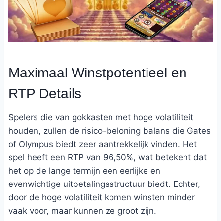
Maximaal Winstpotentieel en
RTP Details
Spelers die van gokkasten met hoge volatiliteit
houden, zullen de risico-beloning balans die Gates
of Olympus biedt zeer aantrekkelijk vinden. Het
spel heeft een RTP van 96,50%, wat betekent dat
het op de lange termijn een eerlijke en
evenwichtige uitbetalingsstructuur biedt. Echter,
door de hoge volatiliteit komen winsten minder
vaak voor, maar kunnen ze groot zijn.