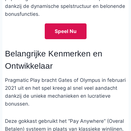
dankzij de dynamische spelstructuur en belonende
bonusfuncties.
Speel Nu
Belangrijke Kenmerken en
Ontwikkelaar
Pragmatic Play bracht Gates of Olympus in februari
2021 uit en het spel kreeg al snel veel aandacht
dankzij de unieke mechanieken en lucratieve
bonussen.
Deze gokkast gebruikt het “Pay Anywhere” (Overal
Betalen) systeem in plaats van klassieke winlijnen.