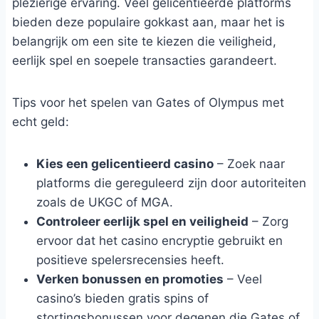
plezierige ervaring. Veel gelicentieerde platforms
bieden deze populaire gokkast aan, maar het is
belangrijk om een site te kiezen die veiligheid,
eerlijk spel en soepele transacties garandeert.
Tips voor het spelen van Gates of Olympus met
echt geld:
Kies een gelicentieerd casino
– Zoek naar
platforms die gereguleerd zijn door autoriteiten
zoals de UKGC of MGA.
Controleer eerlijk spel en veiligheid
– Zorg
ervoor dat het casino encryptie gebruikt en
positieve spelersrecensies heeft.
Verken bonussen en promoties
– Veel
casino’s bieden gratis spins of
stortingsbonussen voor degenen die Gates of