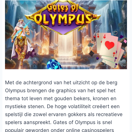
Met de achtergrond van het uitzicht op de berg
Olympus brengen de graphics van het spel het
thema tot leven met gouden bekers, kronen en
mystieke stenen. De hoge volatiliteit creëert een
spelstijl die zowel ervaren gokkers als recreatieve
spelers aanspreekt. Gates of Olympus is snel
populair geworden onder online casinospelers