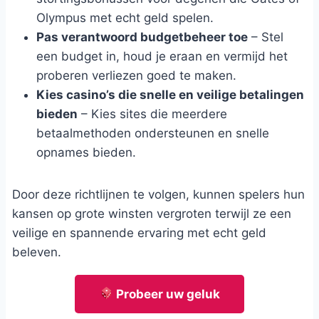
Olympus met echt geld spelen.
Pas verantwoord budgetbeheer toe
– Stel
een budget in, houd je eraan en vermijd het
proberen verliezen goed te maken.
Kies casino’s die snelle en veilige betalingen
bieden
– Kies sites die meerdere
betaalmethoden ondersteunen en snelle
opnames bieden.
Door deze richtlijnen te volgen, kunnen spelers hun
kansen op grote winsten vergroten terwijl ze een
veilige en spannende ervaring met echt geld
beleven.
Probeer uw geluk