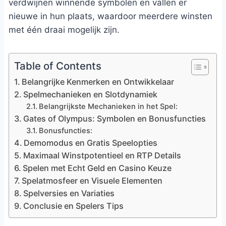
verdwijnen winnende symbolen en vallen er
nieuwe in hun plaats, waardoor meerdere winsten
met één draai mogelijk zijn.
Table of Contents
Belangrijke Kenmerken en Ontwikkelaar
Spelmechanieken en Slotdynamiek
Belangrijkste Mechanieken in het Spel:
Gates of Olympus: Symbolen en Bonusfuncties
Bonusfuncties:
Demomodus en Gratis Speelopties
Maximaal Winstpotentieel en RTP Details
Spelen met Echt Geld en Casino Keuze
Spelatmosfeer en Visuele Elementen
Spelversies en Variaties
Conclusie en Spelers Tips