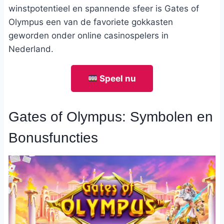
winstpotentieel en spannende sfeer is Gates of
Olympus een van de favoriete gokkasten
geworden onder online casinospelers in
Nederland.
Speel nu
Gates of Olympus: Symbolen en
Bonusfuncties