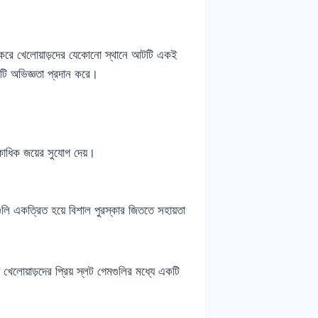
র করে খেলোয়াড়দের যেকোনো স্থানে আটটি একই
টি অভিজ্ঞতা প্রদান করে।
একাধিক জয়ের সুযোগ দেয়।
ুণকগুলি একত্রিত হয়ে বিশাল পুরস্কার জিততে সহায়তা
েলোয়াড়দের প্রিয় স্লট গেমগুলির মধ্যে একটি