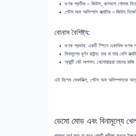
গুণক প্রতীক – জিউস, ঝলমলে গোলক নিয়ে 
গেটস অফ অলিম্পাস স্ক্যাটার – জিউস নিজেই দ
বোনাস বৈশিষ্ট্য:
গুণক প্রভাব: একটি স্পিনে একাধিক গুণক 
বিনামূল্যে ঘূর্ণন রাউন্ড: চার বা তার বেশি 
অ্যান্টি বেট অপশন: খেলোয়াড়রা তাদের বাজি 
এই বিশেষ মেকানিক্স, গেটস অফ অলিম্পাসকে অত্য
ডেমো মোড এবং বিনামূল্যে খেলা
বাস্তব অর্থ ব্যয় না করে গেমটি পরীক্ষা করতে ই