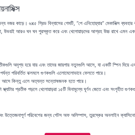
়নামিক্স
য নজর কাড়ে। ৬x৫ গ্রিড বিন্যাসের গেমটি, “পে এনিহোয়্যার” মেকানিক্স ব্যবহা
কশা, উভয়ই আরও ঘন ঘন পুরস্কৃত করে এবং খেলোয়াড়দের আগ্রহ উচ্চ রাখে এমন এক
তীকগুলি অদৃশ্য হয়ে যায় এবং তাদের জায়গায় নতুনগুলি আসে, যা একটি স্পিন দিয়ে 
্যন্ত পরিবর্তিত ঝলমলে গুণকগুলি এলোমেলোভাবে ফেলতে পারে।
ি কমই আসে কিন্তু এলে অত্যন্ত সন্তোষজনক হতে পারে।
 বেশি স্ক্যাটার প্রতীক পড়লে খেলোয়াড়রা ১৫টি বিনামূল্যে ঘূর্ণন জেতে এবং সংগৃহীত গ
 এবং উত্তেজনাপূর্ণ পরিবেশের জন্য গেটস অফ অলিম্পাস, তুরস্কের অনলাইন ক্যাসিনো খ