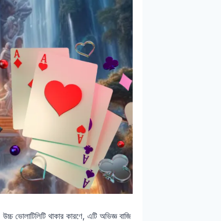
। উচ্চ ভোলাটিলিটি থাকার কারণে, এটি অভিজ্ঞ বাজি