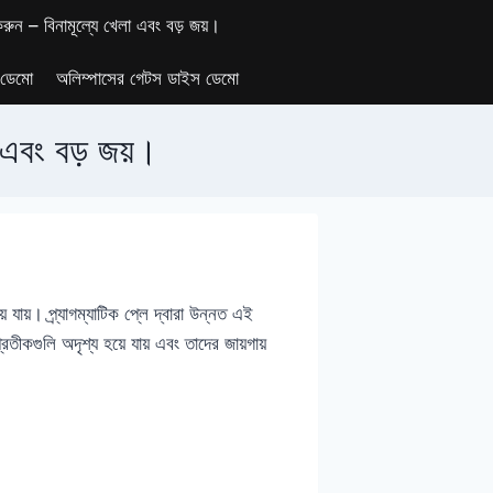
রুন – বিনামূল্যে খেলা এবং বড় জয়।
 ডেমো
অলিম্পাসের গেটস ডাইস ডেমো
 এবং বড় জয়।
যায়। প্র্যাগম্যাটিক প্লে দ্বারা উন্নত এই
তীকগুলি অদৃশ্য হয়ে যায় এবং তাদের জায়গায়