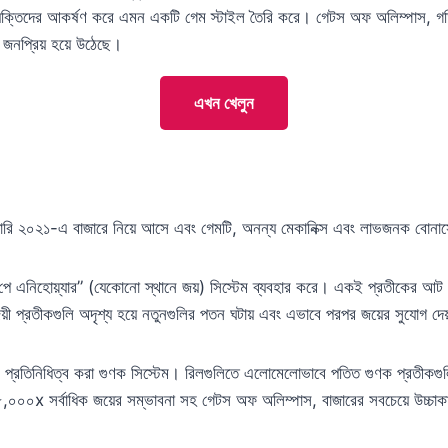
ব্যক্তিদের আকর্ষণ করে এমন একটি গেম স্টাইল তৈরি করে। গেটস অফ অলিম্পাস, গতিশ
 জনপ্রিয় হয়ে উঠেছে।
এখন খেলুন
রুয়ারি ২০২১-এ বাজারে নিয়ে আসে এবং গেমটি, অনন্য মেকানিক্স এবং লাভজনক বোনাস
 “পে এনিহোয়্যার” (যেকোনো স্থানে জয়) সিস্টেম ব্যবহার করে। একই প্রতীকের আট ব
য়ী প্রতীকগুলি অদৃশ্য হয়ে নতুনগুলির পতন ঘটায় এবং এভাবে পরপর জয়ের সুযোগ দে
র প্রতিনিধিত্ব করা গুণক সিস্টেম। রিলগুলিতে এলোমেলোভাবে পতিত গুণক প্রতীকগুলি
৫,০০০x সর্বাধিক জয়ের সম্ভাবনা সহ গেটস অফ অলিম্পাস, বাজারের সবচেয়ে উচ্চাকাঙ