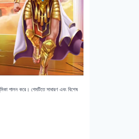
্ণ ভূমিকা পালন করে। গেমটিতে সাধারণ এবং বিশেষ