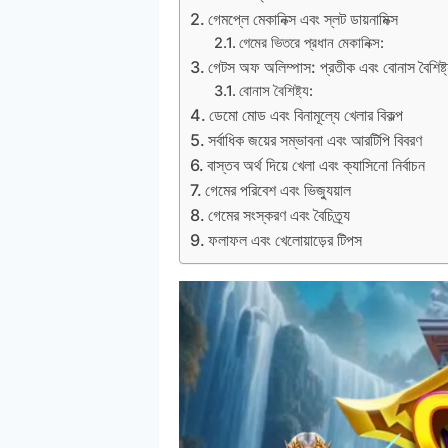
গেমপ্লে মেকানিক্স এবং স্লট ডায়নামিক্স
গেমের ভিতরে প্রধান মেকানিক্স:
গেটস অফ অলিম্পাস: প্রতীক এবং বোনাস বৈশিষ্ট
বোনাস বৈশিষ্ট্য:
ডেমো মোড এবং বিনামূল্যে খেলার বিকল্প
সর্বাধিক জয়ের সম্ভাবনা এবং আরটিপি বিবরণ
বাস্তব অর্থ দিয়ে খেলা এবং ক্যাসিনো নির্বাচন
গেমের পরিবেশ এবং ভিজ্যুয়াল
গেমের সংস্করণ এবং বৈচিত্র্য
ফলাফল এবং খেলোয়াড়ের টিপস