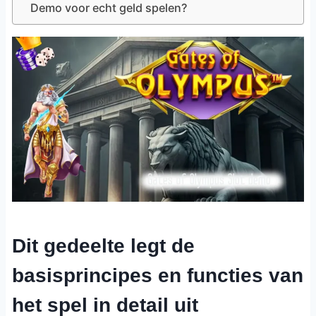
Demo voor echt geld spelen?
Dit gedeelte legt de
basisprincipes en functies van
het spel in detail uit