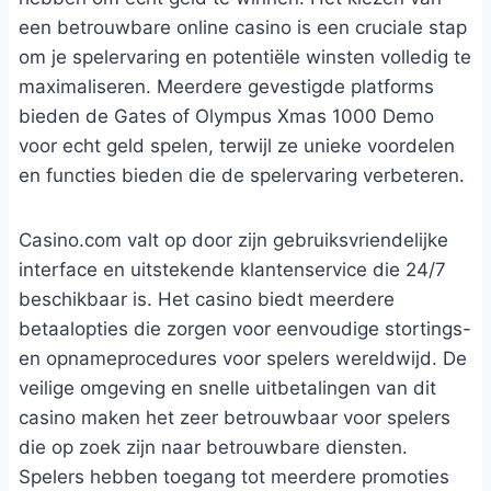
een betrouwbare online casino is een cruciale stap
om je spelervaring en potentiële winsten volledig te
maximaliseren. Meerdere gevestigde platforms
bieden de Gates of Olympus Xmas 1000 Demo
voor echt geld spelen, terwijl ze unieke voordelen
en functies bieden die de spelervaring verbeteren.
Casino.com valt op door zijn gebruiksvriendelijke
interface en uitstekende klantenservice die 24/7
beschikbaar is. Het casino biedt meerdere
betaalopties die zorgen voor eenvoudige stortings-
en opnameprocedures voor spelers wereldwijd. De
veilige omgeving en snelle uitbetalingen van dit
casino maken het zeer betrouwbaar voor spelers
die op zoek zijn naar betrouwbare diensten.
Spelers hebben toegang tot meerdere promoties