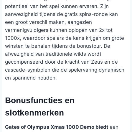
potentieel van het spel kunnen ervaren. Zijn
aanwezigheid tijdens de gratis spins-ronde kan
een groot verschil maken, aangezien
vermenigvuldigers kunnen oplopen van 2x tot
1000x, waardoor spelers de kans krijgen om grote
winsten te behalen tijdens de bonustour. De
afwezigheid van traditionele wilds wordt
gecompenseerd door de kracht van Zeus en de
cascade-symbolen die de spelervaring dynamisch
en spannend houden.
Bonusfuncties en
slotkenmerken
Gates of Olympus Xmas 1000 Demo biedt
een