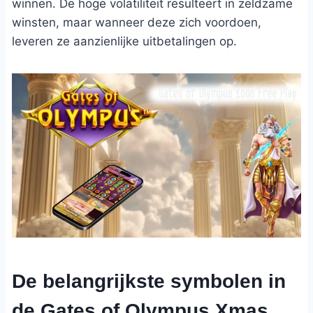
winnen. De hoge volatiliteit resulteert in zeldzame
winsten, maar wanneer deze zich voordoen,
leveren ze aanzienlijke uitbetalingen op.
De belangrijkste symbolen in
de Gates of Olympus Xmas