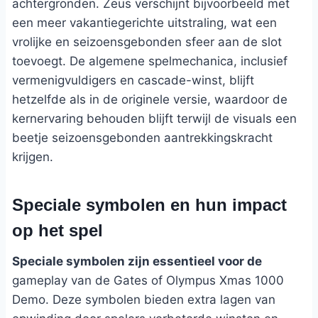
achtergronden. Zeus verschijnt bijvoorbeeld met
een meer vakantiegerichte uitstraling, wat een
vrolijke en seizoensgebonden sfeer aan de slot
toevoegt. De algemene spelmechanica, inclusief
vermenigvuldigers en cascade-winst, blijft
hetzelfde als in de originele versie, waardoor de
kernervaring behouden blijft terwijl de visuals een
beetje seizoensgebonden aantrekkingskracht
krijgen.
Speciale symbolen en hun impact
op het spel
Speciale symbolen zijn essentieel voor de
gameplay van de Gates of Olympus Xmas 1000
Demo. Deze symbolen bieden extra lagen van