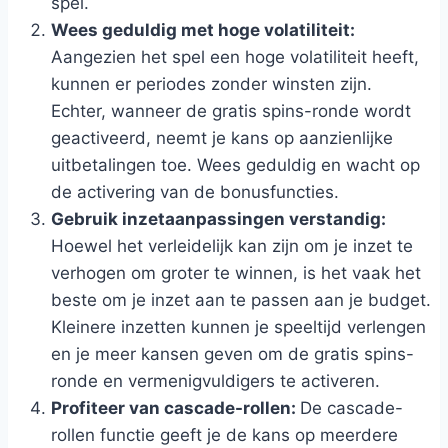
spel.
Wees geduldig met hoge volatiliteit:
Aangezien het spel een hoge volatiliteit heeft,
kunnen er periodes zonder winsten zijn.
Echter, wanneer de gratis spins-ronde wordt
geactiveerd, neemt je kans op aanzienlijke
uitbetalingen toe. Wees geduldig en wacht op
de activering van de bonusfuncties.
Gebruik inzetaanpassingen verstandig:
Hoewel het verleidelijk kan zijn om je inzet te
verhogen om groter te winnen, is het vaak het
beste om je inzet aan te passen aan je budget.
Kleinere inzetten kunnen je speeltijd verlengen
en je meer kansen geven om de gratis spins-
ronde en vermenigvuldigers te activeren.
Profiteer van cascade-rollen:
De cascade-
rollen functie geeft je de kans op meerdere