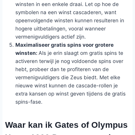
winsten in een enkele draai. Let op hoe de
symbolen na een winst cascaderen, want
opeenvolgende winsten kunnen resulteren in
hogere uitbetalingen, vooral wanneer
vermenigvuldigers actief zijn.
Maximaliseer gratis spins voor grotere
winsten:
Als je erin slaagt om gratis spins te
activeren terwijl je nog voldoende spins over
hebt, probeer dan te profiteren van de
vermenigvuldigers die Zeus biedt. Met elke
nieuwe winst kunnen de cascade-rollen je
extra kansen op winst geven tijdens de gratis
spins-fase.
Waar kan ik Gates of Olympus