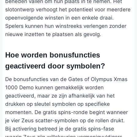
beneden vallen om hun plaats in te nemen. Het
slotontwerp verhoogt het potentieel voor meerdere
opeenvolgende winsten in een enkele draai.
Spelers kunnen hun winstreeks verlengen zonder
nieuwe inzetten te plaatsen als gevolg.
Hoe worden bonusfuncties
geactiveerd door symbolen?
De bonusfuncties van de Gates of Olympus Xmas
1000 Demo kunnen gemakkelijk worden
geactiveerd, maar ze zijn afhankelijk van het
drukken op sleutel symbolen op specifieke
momenten. De gratis spins-ronde begint wanneer
je vier Zeus scatter-symbolen op de rollen drukt.
Bij activering betreed je de gratis spins-fase
waarin Zeus zijn willekeurige vermenigvuldigers