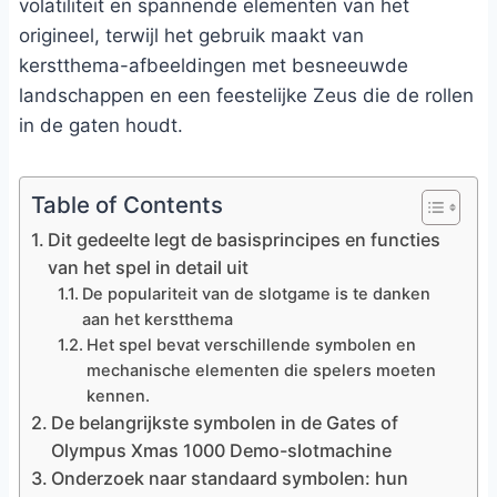
volatiliteit en spannende elementen van het
origineel, terwijl het gebruik maakt van
kerstthema-afbeeldingen met besneeuwde
landschappen en een feestelijke Zeus die de rollen
in de gaten houdt.
Table of Contents
Dit gedeelte legt de basisprincipes en functies
van het spel in detail uit
De populariteit van de slotgame is te danken
aan het kerstthema
Het spel bevat verschillende symbolen en
mechanische elementen die spelers moeten
kennen.
De belangrijkste symbolen in de Gates of
Olympus Xmas 1000 Demo-slotmachine
Onderzoek naar standaard symbolen: hun