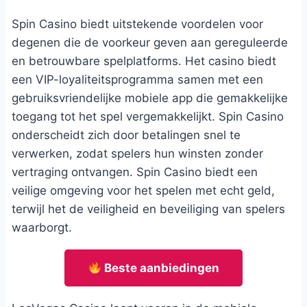
Spin Casino biedt uitstekende voordelen voor
degenen die de voorkeur geven aan gereguleerde
en betrouwbare spelplatforms. Het casino biedt
een VIP-loyaliteitsprogramma samen met een
gebruiksvriendelijke mobiele app die gemakkelijke
toegang tot het spel vergemakkelijkt. Spin Casino
onderscheidt zich door betalingen snel te
verwerken, zodat spelers hun winsten zonder
vertraging ontvangen. Spin Casino biedt een
veilige omgeving voor het spelen met echt geld,
terwijl het de veiligheid en beveiliging van spelers
waarborgt.
Beste aanbiedingen