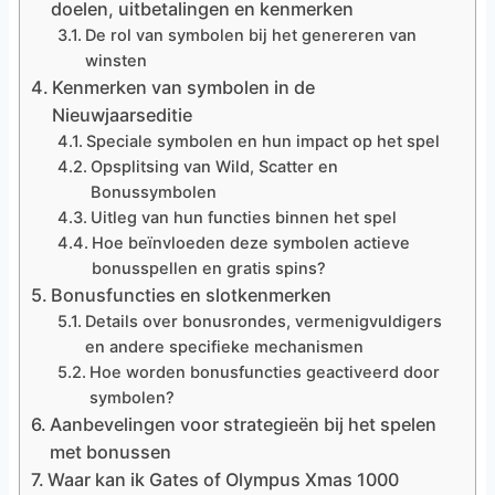
doelen, uitbetalingen en kenmerken
De rol van symbolen bij het genereren van
winsten
Kenmerken van symbolen in de
Nieuwjaarseditie
Speciale symbolen en hun impact op het spel
Opsplitsing van Wild, Scatter en
Bonussymbolen
Uitleg van hun functies binnen het spel
Hoe beïnvloeden deze symbolen actieve
bonusspellen en gratis spins?
Bonusfuncties en slotkenmerken
Details over bonusrondes, vermenigvuldigers
en andere specifieke mechanismen
Hoe worden bonusfuncties geactiveerd door
symbolen?
Aanbevelingen voor strategieën bij het spelen
met bonussen
Waar kan ik Gates of Olympus Xmas 1000