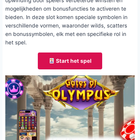
opwinding door spelers verbeterde winsten en
mogelijkheden om bonusfuncties te activeren te
bieden. In deze slot komen speciale symbolen in
verschillende vormen, waaronder wilds, scatters
en bonussymbolen, elk met een specifieke rol in
het spel.
Start het spel