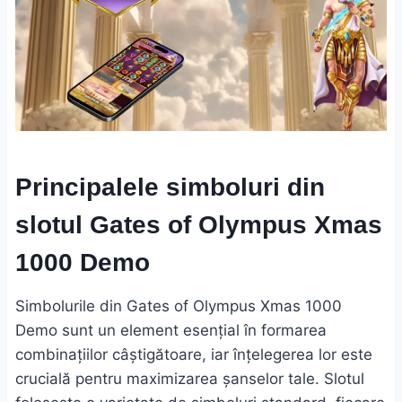
Principalele simboluri din
slotul Gates of Olympus Xmas
1000 Demo
Simbolurile din Gates of Olympus Xmas 1000
Demo sunt un element esențial în formarea
combinațiilor câștigătoare, iar înțelegerea lor este
crucială pentru maximizarea șanselor tale. Slotul