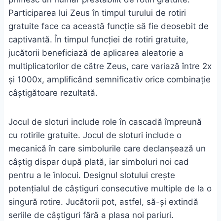
Participarea lui Zeus în timpul turului de rotiri
gratuite face ca această funcție să fie deosebit de
captivantă. În timpul funcției de rotiri gratuite,
jucătorii beneficiază de aplicarea aleatorie a
multiplicatorilor de către Zeus, care variază între 2x
și 1000x, amplificând semnificativ orice combinație
câștigătoare rezultată.
Jocul de sloturi include role în cascadă împreună
cu rotirile gratuite. Jocul de sloturi include o
mecanică în care simbolurile care declanșează un
câștig dispar după plată, iar simboluri noi cad
pentru a le înlocui. Designul slotului crește
potențialul de câștiguri consecutive multiple de la o
singură rotire. Jucătorii pot, astfel, să-și extindă
seriile de câștiguri fără a plasa noi pariuri.