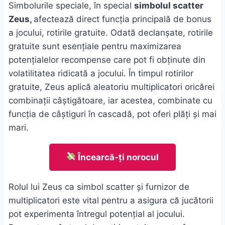
Simbolurile speciale, în special
simbolul scatter
Zeus,
afectează direct funcția principală de bonus
a jocului, rotirile gratuite. Odată declanșate, rotirile
gratuite sunt esențiale pentru maximizarea
potențialelor recompense care pot fi obținute din
volatilitatea ridicată a jocului. În timpul rotirilor
gratuite, Zeus aplică aleatoriu multiplicatori oricărei
combinații câștigătoare, iar acestea, combinate cu
funcția de câștiguri în cascadă, pot oferi plăți și mai
mari.
Încearcă-ți norocul
Rolul lui Zeus ca simbol scatter și furnizor de
multiplicatori este vital pentru a asigura că jucătorii
pot experimenta întregul potențial al jocului.