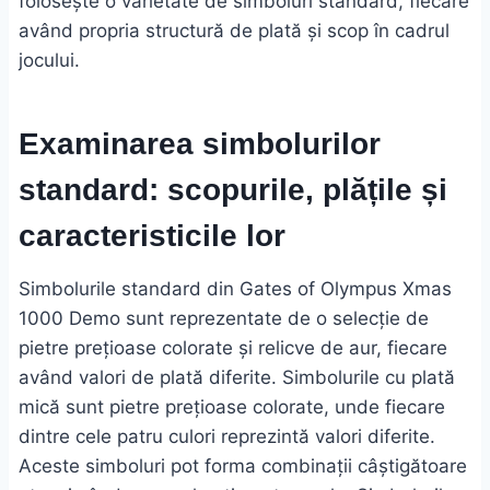
folosește o varietate de simboluri standard, fiecare
având propria structură de plată și scop în cadrul
jocului.
Examinarea simbolurilor
standard: scopurile, plățile și
caracteristicile lor
Simbolurile standard din Gates of Olympus Xmas
1000 Demo sunt reprezentate de o selecție de
pietre prețioase colorate și relicve de aur, fiecare
având valori de plată diferite. Simbolurile cu plată
mică sunt pietre prețioase colorate, unde fiecare
dintre cele patru culori reprezintă valori diferite.
Aceste simboluri pot forma combinații câștigătoare