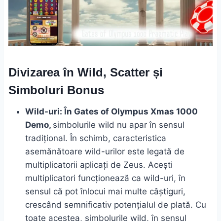
Divizarea în Wild, Scatter și
Simboluri Bonus
Wild-uri: În Gates of Olympus Xmas 1000
Demo,
simbolurile wild nu apar în sensul
tradițional. În schimb, caracteristica
asemănătoare wild-urilor este legată de
multiplicatorii aplicați de Zeus. Acești
multiplicatori funcționează ca wild-uri, în
sensul că pot înlocui mai multe câștiguri,
crescând semnificativ potențialul de plată. Cu
toate acestea, simbolurile wild, în sensul