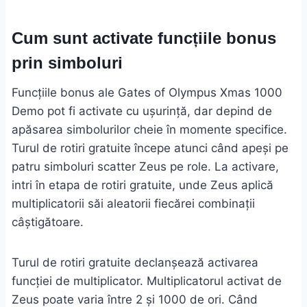
Cum sunt activate funcțiile bonus
prin simboluri
Funcțiile bonus ale Gates of Olympus Xmas 1000
Demo pot fi activate cu ușurință, dar depind de
apăsarea simbolurilor cheie în momente specifice.
Turul de rotiri gratuite începe atunci când apeși pe
patru simboluri scatter Zeus pe role. La activare,
intri în etapa de rotiri gratuite, unde Zeus aplică
multiplicatorii săi aleatorii fiecărei combinații
câștigătoare.
Turul de rotiri gratuite declanșează activarea
funcției de multiplicator. Multiplicatorul activat de
Zeus poate varia între 2 și 1000 de ori. Când