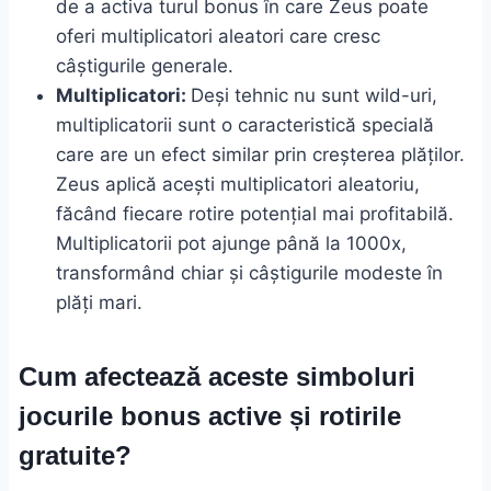
de a activa turul bonus în care Zeus poate
oferi multiplicatori aleatori care cresc
câștigurile generale.
Multiplicatori:
Deși tehnic nu sunt wild-uri,
multiplicatorii sunt o caracteristică specială
care are un efect similar prin creșterea plăților.
Zeus aplică acești multiplicatori aleatoriu,
făcând fiecare rotire potențial mai profitabilă.
Multiplicatorii pot ajunge până la 1000x,
transformând chiar și câștigurile modeste în
plăți mari.
Cum afectează aceste simboluri
jocurile bonus active și rotirile
gratuite?