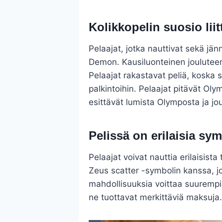
Kolikkopelin suosio lii
Pelaajat, jotka nauttivat sekä j
Demon. Kausiluonteinen jouluteem
Pelaajat rakastavat peliä, koska s
palkintoihin. Pelaajat pitävät Oly
esittävät lumista Olymposta ja j
Pelissä on erilaisia sym
Pelaajat voivat nauttia erilaisista
Zeus scatter -symbolin kanssa, jo
mahdollisuuksia voittaa suurempia
ne tuottavat merkittäviä maksuja.