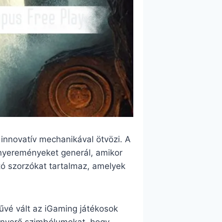
innovatív mechanikával ötvözi. A
 nyereményeket generál, amikor
tó szorzókat tartalmaz, amelyek
űvé vált az iGaming játékosok
a nyerő szimbólumokat, hogy