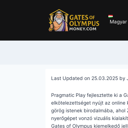
Skip
to
content
Magyar
Last Updated on 25.03.2025 by
Pragmatic Play fejlesztette ki a 
elkötelezettséget nyújt az online
görög istenek birodalmába, ahol 
nyerőgépet vonzó vizuális kialak
Gates of Olympus kiemelkedő jel