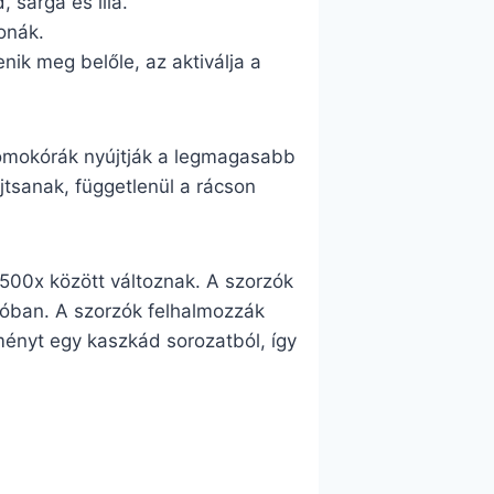
 sárga és lila.
onák.
ik meg belőle, az aktiválja a
homokórák nyújtják a legmagasabb
újtsanak, függetlenül a rácson
500x között változnak. A szorzók
ióban. A szorzók felhalmozzák
ményt egy kaszkád sorozatból, így