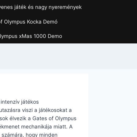
gyenes játék és nagy nyeremények
of Olympus Kocka Demó
Olympus xMas 1000 Demo
intenzív játékos
utazásra viszi a játékosokat a
osok élvezik a Gates of Olympus
tékmenet mechanikája miatt. A
ok számára, hogy minden