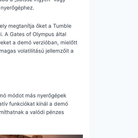
a nyerőgéphez.
ly megtanítja őket a Tumble
. A Gates of Olympus által
yeket a demó verzióban, mielőtt
agas volatilitású jellemzőit a
demó módot más nyerőgépek
vatív funkciókat kínál a demó
míthatnak a valódi pénzes