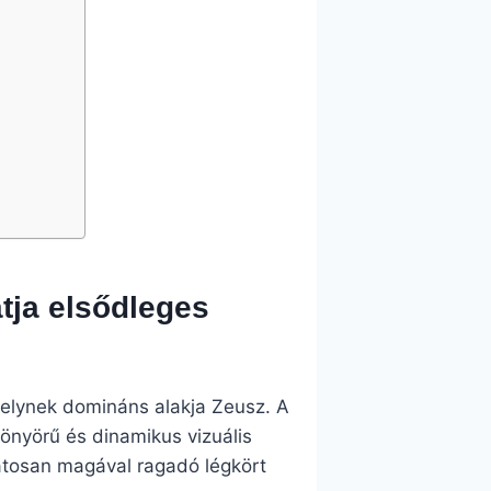
tja elsődleges
melynek domináns alakja Zeusz. A
önyörű és dinamikus vizuális
matosan magával ragadó légkört