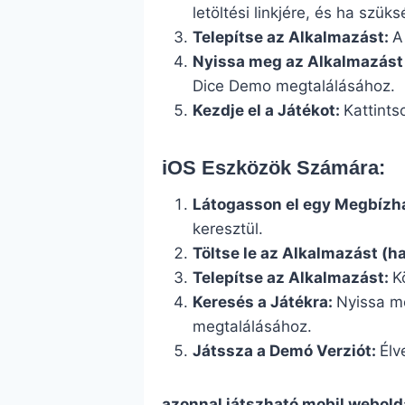
letöltési linkjére, és ha szü
Telepítse az Alkalmazást:
A
Nyissa meg az Alkalmazást
Dice Demo megtalálásához.
Kezdje el a Játékot:
Kattints
iOS Eszközök Számára:
Látogasson el egy Megbízh
keresztül.
Töltse le az Alkalmazást (ha
Telepítse az Alkalmazást:
K
Keresés a Játékra:
Nyissa me
megtalálásához.
Játssza a Demó Verziót:
Élv
azonnal játszható mobil webold