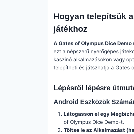
Hogyan telepítsük 
játékhoz
A Gates of Olympus Dice Demo
ezt a népszerű nyerőgépes játéko
kaszinó alkalmazásokon vagy opti
telepítheti és játszhatja a Gates
Lépésről lépésre útmut
Android Eszközök Számár
Látogasson el egy Megbízh
of Olympus Dice Demo-t.
Töltse le az Alkalmazást (ha