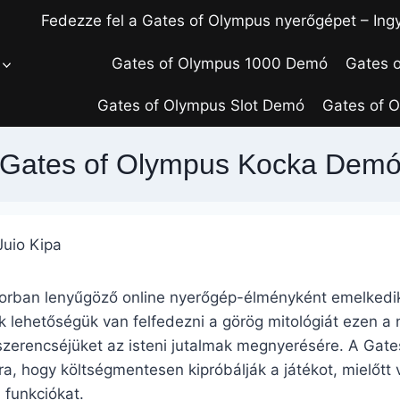
Fedezze fel a Gates of Olympus nyerőgépet – In
Gates of Olympus 1000 Demó
Gates 
Gates of Olympus Slot Demó
Gates of 
Gates of Olympus Kocka Dem
Juio Kipa
torban lenyűgöző online nyerőgép-élményként emelkedik
lehetőségük van felfedezni a görög mitológiát ezen a 
 szerencséjüket az isteni jutalmak megnyerésére. A Gat
a, hogy költségmentesen kipróbálják a játékot, mielőtt 
 funkciókat.