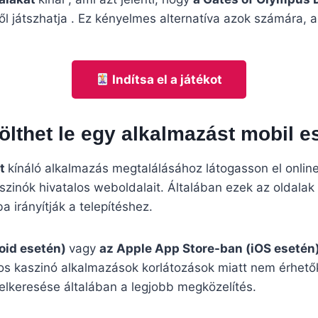
ől játszhatja . Ez kényelmes alternatíva azok számára, 
Indítsa el a játékot
tölthet le egy alkalmazást mobil e
-t
kínáló alkalmazás megtalálásához látogasson el onlin
zinók hivatalos weboldalait. Általában ezek az oldalak le
 irányítják a telepítéshez.
oid esetén)
vagy
az Apple App Store-ban (iOS esetén
s kaszinó alkalmazások korlátozások miatt nem érhetők
elkeresése általában a legjobb megközelítés.