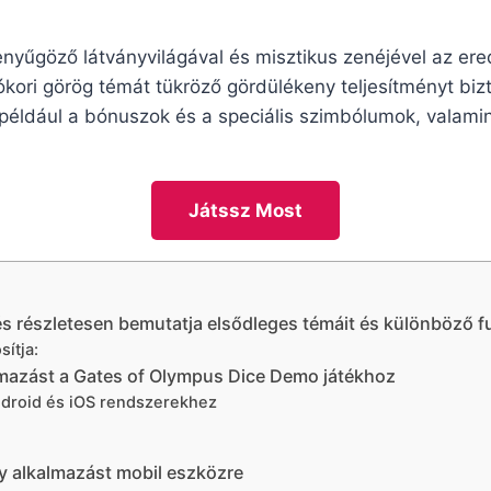
yűgöző látványvilágával és misztikus zenéjével az ered
ókori görög témát tükröző gördülékeny teljesítményt biz
például a bónuszok és a speciális szimbólumok, valamin
Játssz Most
és részletesen bemutatja elsődleges témáit és különböző f
sítja:
lmazást a Gates of Olympus Dice Demo játékhoz
ndroid és iOS rendszerekhez
gy alkalmazást mobil eszközre