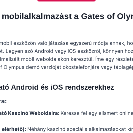
a mobilalkalmazást a Gates of O
mobil eszközön való játszása egyszerű módja annak, ho
t. Legyen szó Android vagy iOS eszközről, könnyen hozz
malizált mobil weboldalakon keresztül. Íme egy részlet
 of Olympus demó verzióját okostelefonjára vagy táblagé
ató Android és iOS rendszerekhez
a:
ató Kaszinó Weboldalra:
Keresse fel egy elismert onlin
 elérhető):
Néhány kaszinó speciális alkalmazásokat kín