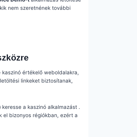
akik nem szeretnének további
szközre
e kaszinó értékelő weboldalakra,
töltési linkeket biztosítanak,
)
keresse a kaszinó alkalmazást .
 el bizonyos régiókban, ezért a