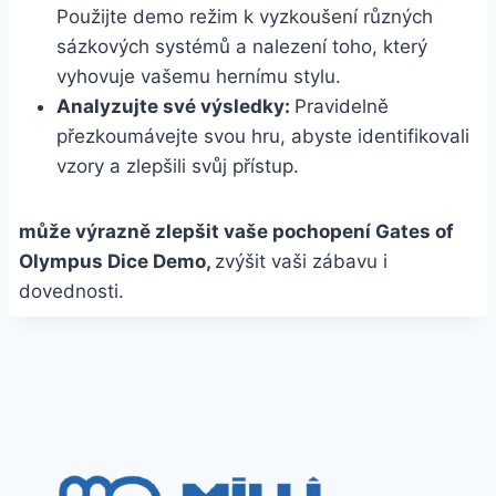
Použijte demo režim k vyzkoušení různých
sázkových systémů a nalezení toho, který
vyhovuje vašemu hernímu stylu.
Analyzujte své výsledky:
Pravidelně
přezkoumávejte svou hru, abyste identifikovali
vzory a zlepšili svůj přístup.
může výrazně zlepšit vaše pochopení Gates of
Olympus Dice Demo,
zvýšit vaši zábavu i
dovednosti.