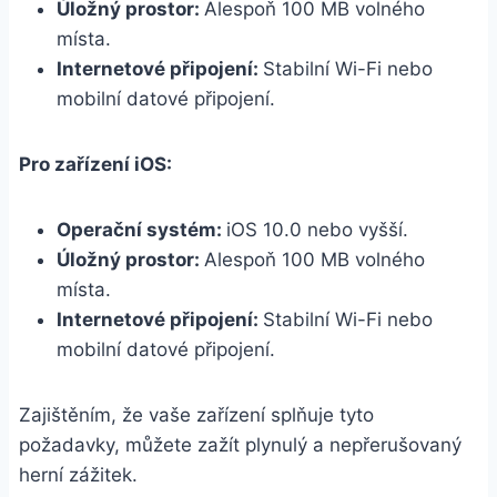
Úložný prostor:
Alespoň 100 MB volného
místa.
Internetové připojení:
Stabilní Wi-Fi nebo
mobilní datové připojení.
Pro zařízení iOS:
Operační systém:
iOS 10.0 nebo vyšší.
Úložný prostor:
Alespoň 100 MB volného
místa.
Internetové připojení:
Stabilní Wi-Fi nebo
mobilní datové připojení.
Zajištěním, že vaše zařízení splňuje tyto
požadavky, můžete zažít plynulý a nepřerušovaný
herní zážitek.