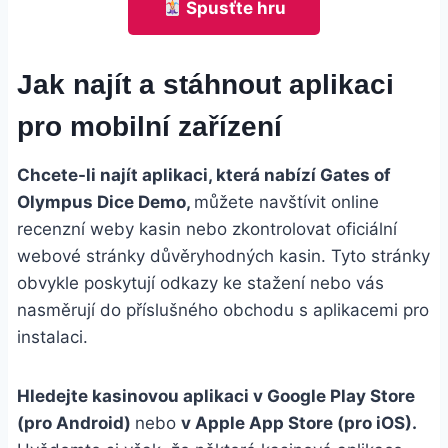
Spusťte hru
Jak najít a stáhnout aplikaci
pro mobilní zařízení
Chcete-li najít aplikaci, která nabízí Gates of
Olympus Dice Demo,
můžete navštívit online
recenzní weby kasin nebo zkontrolovat oficiální
webové stránky důvěryhodných kasin. Tyto stránky
obvykle poskytují odkazy ke stažení nebo vás
nasměrují do příslušného obchodu s aplikacemi pro
instalaci.
Hledejte kasinovou aplikaci v Google Play Store
(pro Android)
nebo
v Apple App Store (pro iOS).