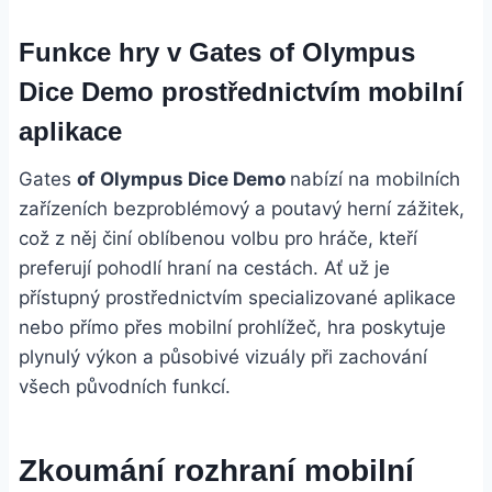
Funkce hry v Gates of Olympus
Dice Demo prostřednictvím mobilní
aplikace
Gates
of Olympus Dice Demo
nabízí na mobilních
zařízeních bezproblémový a poutavý herní zážitek,
což z něj činí oblíbenou volbu pro hráče, kteří
preferují pohodlí hraní na cestách. Ať už je
přístupný prostřednictvím specializované aplikace
nebo přímo přes mobilní prohlížeč, hra poskytuje
plynulý výkon a působivé vizuály při zachování
všech původních funkcí.
Zkoumání rozhraní mobilní