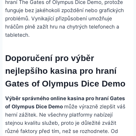
hraní The Gates of Olympus Dice Demo, protože
funguje bez jakéhokoli zpoždění nebo grafických
problémů. Vynikající přizpůsobení umožňuje
hráčům plně zažít hru na chytrých telefonech a
tabletech.
Doporučení pro výběr
nejlepšího kasina pro hraní
Gates of Olympus Dice Demo
Výběr správného online kasina pro hraní Gates
of Olympus Dice Demo
může výrazně zlepšit váš
herní zážitek. Ne všechny platformy nabízejí
stejnou kvalitu služeb, proto je důležité zvážit
různé faktory před tím, než se rozhodnete. Od