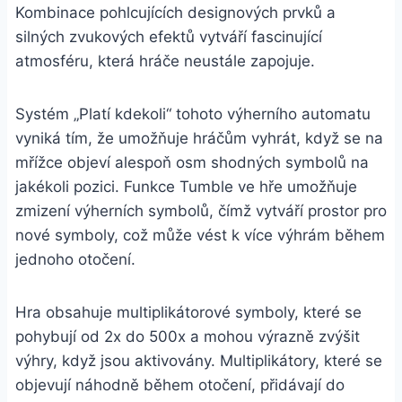
Kombinace pohlcujících designových prvků a
silných zvukových efektů vytváří fascinující
atmosféru, která hráče neustále zapojuje.
Systém „Platí kdekoli“ tohoto výherního automatu
vyniká tím, že umožňuje hráčům vyhrát, když se na
mřížce objeví alespoň osm shodných symbolů na
jakékoli pozici. Funkce Tumble ve hře umožňuje
zmizení výherních symbolů, čímž vytváří prostor pro
nové symboly, což může vést k více výhrám během
jednoho otočení.
Hra obsahuje multiplikátorové symboly, které se
pohybují od 2x do 500x a mohou výrazně zvýšit
výhry, když jsou aktivovány. Multiplikátory, které se
objevují náhodně během otočení, přidávají do