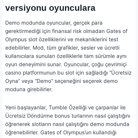
versiyonu oyunculara
Demo modunda oyuncular, gerçek para
gerektirmediği için finansal risk olmadan Gates of
Olympus slot özelliklerini ve mekaniklerini test
edebilirler. Mod, tüm grafikler, sesler ve ücretli
kullanıcılara sunulan özelliklerle tam sürümle aynı
oyun deneyimini sunar. Oyuncular, çoğu çevrimiçi
casino platformunun bu slot için sağladığı “Ücretsiz
Oyna” veya “Demo” seçeneğini seçerek demo
moduna girebilirler.
Yeni başlayanlar, Tumble Özelliği ve çarpanlar ile
Ücretsiz Döndürme bonus turlarının nasıl çalıştığını
öğrenerek slotların nasıl çalıştığını demo modunda
öğrenebilirler. Gates of Olympus’un kullandığı