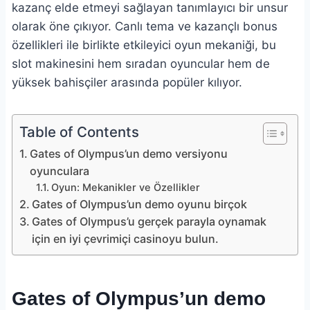
kazanç elde etmeyi sağlayan tanımlayıcı bir unsur
olarak öne çıkıyor. Canlı tema ve kazançlı bonus
özellikleri ile birlikte etkileyici oyun mekaniği, bu
slot makinesini hem sıradan oyuncular hem de
yüksek bahisçiler arasında popüler kılıyor.
Table of Contents
Gates of Olympus’un demo versiyonu
oyunculara
Oyun: Mekanikler ve Özellikler
Gates of Olympus’un demo oyunu birçok
Gates of Olympus’u gerçek parayla oynamak
için en iyi çevrimiçi casinoyu bulun.
Gates of Olympus’un demo