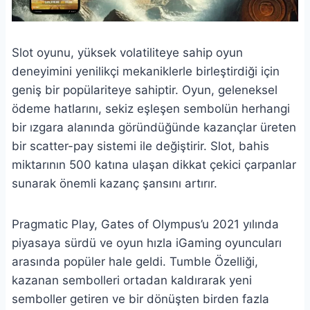
Slot oyunu, yüksek volatiliteye sahip oyun
deneyimini yenilikçi mekaniklerle birleştirdiği için
geniş bir popülariteye sahiptir. Oyun, geleneksel
ödeme hatlarını, sekiz eşleşen sembolün herhangi
bir ızgara alanında göründüğünde kazançlar üreten
bir scatter-pay sistemi ile değiştirir. Slot, bahis
miktarının 500 katına ulaşan dikkat çekici çarpanlar
sunarak önemli kazanç şansını artırır.
Pragmatic Play, Gates of Olympus’u 2021 yılında
piyasaya sürdü ve oyun hızla iGaming oyuncuları
arasında popüler hale geldi. Tumble Özelliği,
kazanan sembolleri ortadan kaldırarak yeni
semboller getiren ve bir dönüşten birden fazla