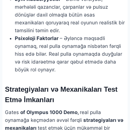
mərhələli qazanclar, çarpanlar və pulsuz
dönüşlər daxil olmaqla bütün əsas
mexanikaları qoruyaraq real oyunun realistik bir
təmsilini təmin edir.
Psixoloji Faktorlar
– Əyləncə məqsədli
oynamaq, real pulla oynamağa nisbətən fərqli
hiss edə bilər. Real pulla oynamaqda duyğular
və risk idarəetmə qərar qəbul etmədə daha
böyük rol oynayır.
Strategiyaları və Mexanikaları Test
Etmə İmkanları
Gates
of Olympus 1000 Demo,
real pulla
oynamağa keçmədən əvvəl fərqli
strategiyaları və
mexanikaları
test etmək üçün mükəmməl bir