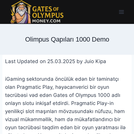
Skip
to
content
Olimpus Qapıları 1000 Demo
Last Updated on 25.03.2025 by
Juio Kipa
iGaming sektorunda öncülük edən bir təminatçı
olan Pragmatic Play, həyəcanverici bir oyun
təcrübəsi vəd edən Gates of Olympus 1000 adlı
onlayn slotu inkişaf etdirdi. Pragmatic Play-in
yenilikçi slot maşınları mövzusundakı nüfuzu, həm
vizual mükəmməllik, həm də mükafatlandırıcı bir
oyun təcrübəsi təqdim edən bir oyun yaratması ilə