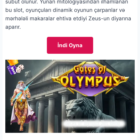
sübut olunur. Yunan mitologiyasından ilhamlanan
bu slot, oyunçuları dinamik oyunun çarpanlar və
mərhələli makaralar ehtiva etdiyi Zeus-un diyarına
aparır.
İndi Oyna