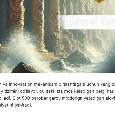
o’yin va innovatsion mexanikani birlashtirgani uchun keng
r-pay tizimini qo’llaydi, bu sakkizta mos keladigan belgi
iladi. Slot 500 barobar garov miqdoriga yetadigan ajoyib 
iyatini oshiradi.