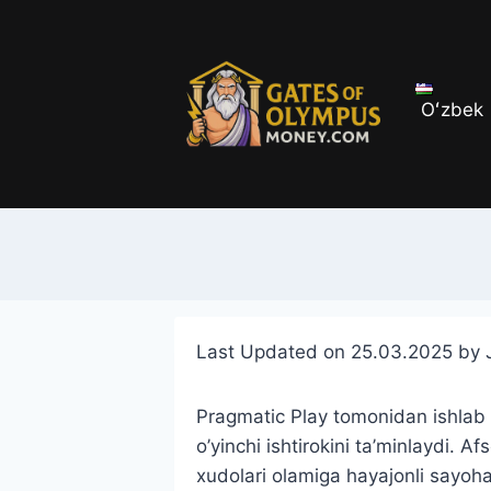
Skip
to
content
Oʻzbek
Last Updated on 25.03.2025 by
Pragmatic Play tomonidan ishlab c
o’yinchi ishtirokini ta’minlaydi. 
xudolari olamiga hayajonli sayoha