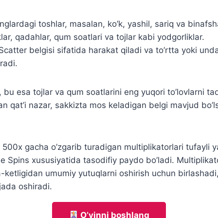
ranglardagi toshlar, masalan, ko’k, yashil, sariq va binafsh
lar, qadahlar, qum soatlari va tojlar kabi yodgorliklar.
 Scatter belgisi sifatida harakat qiladi va to’rtta yoki u
radi.
a, bu esa tojlar va qum soatlarini eng yuqori to’lovlarni 
an qat’i nazar, sakkizta mos keladigan belgi mavjud bo’ls
500x gacha o’zgarib turadigan multiplikatorlari tufayli y
ree Spins xususiyatida tasodifiy paydo bo’ladi. Multiplika
-ketligidan umumiy yutuqlarni oshirish uchun birlashadi,
ajada oshiradi.
O’yinni boshlang