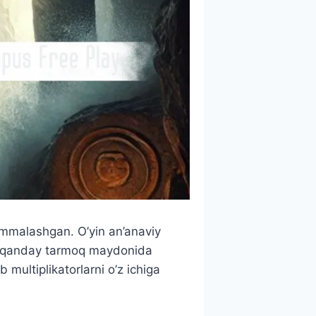
 ommalashgan. O’yin an’anaviy
 har qanday tarmoq maydonida
multiplikatorlarni o’z ichiga