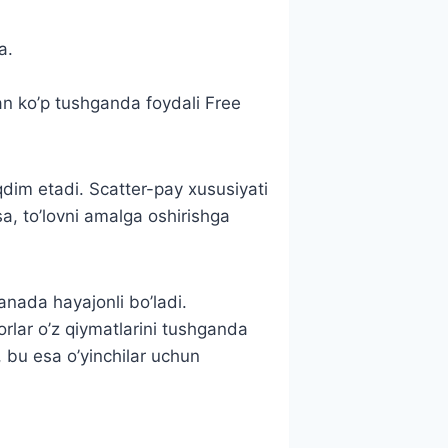
a.
ndan ko’p tushganda foydali Free
taqdim etadi. Scatter-pay xususiyati
a, to’lovni amalga oshirishga
anada hayajonli bo’ladi.
torlar o’z qiymatlarini tushganda
 bu esa o’yinchilar uchun