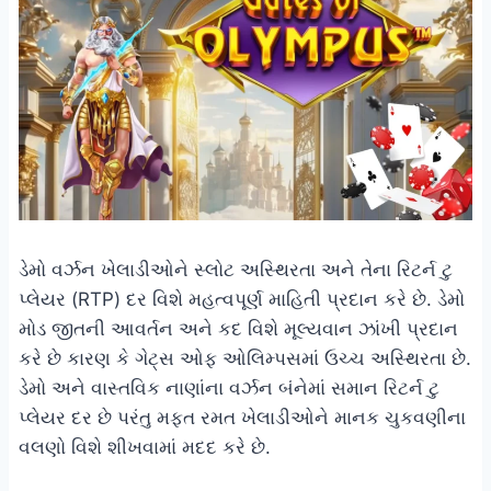
ડેમો વર્ઝન ખેલાડીઓને સ્લોટ અસ્થિરતા અને તેના રિટર્ન ટુ
પ્લેયર (RTP) દર વિશે મહત્વપૂર્ણ માહિતી પ્રદાન કરે છે. ડેમો
મોડ જીતની આવર્તન અને કદ વિશે મૂલ્યવાન ઝાંખી પ્રદાન
કરે છે કારણ કે ગેટ્સ ઓફ ઓલિમ્પસમાં ઉચ્ચ અસ્થિરતા છે.
ડેમો અને વાસ્તવિક નાણાંના વર્ઝન બંનેમાં સમાન રિટર્ન ટુ
પ્લેયર દર છે પરંતુ મફત રમત ખેલાડીઓને માનક ચુકવણીના
વલણો વિશે શીખવામાં મદદ કરે છે.