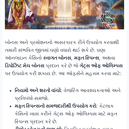
બોનસ અને પ્રમોશનનો અસરકારક રીતે ઉપયોગ કરવાથી
તમારી સંભવિત જીતમાં ઘણો વધારો થઈ શકે છે. ઘણા
ઑનલાઇન કેસિનો
સ્વાગત બોનસ
,
મફત સ્પિન્સ
, અથવા
ડિપોઝિટ મેચ બોનસ
પ્રદાન કરે છે જે
ગેટ્સ ઓફ ઓલિમ્પસ
પર ઉપયોગ કરી શકાય છે. આ ઓફર્સને મહત્તમ કરવા માટે:
નિયમો અને શરતો વાંચો
: વેજરિંગ આવશ્યકતાઓ અને
પ્રતિબંધો સમજો.
મફત સ્પિન્સનો સમજદારીથી ઉપયોગ કરો
: કેટલાક
કેસિનો ખાસ કરીને ગેટ્સ ઓફ ઓલિમ્પસ માટે મફત
સ્પિન્સ પ્રદાન કરે છે.