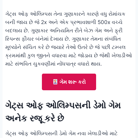
ગેટ્સ ઓફ ઓલિમ્પસ તેના ગુણાકારને કારણે વધુ રોમાંચક
બની જાય છે જે 2x અને એક પ્રભાવશાળી 500x વચ્ચે
બદલાય છે. ગુણાકાર અનિયમિત રીતે બેઝ ગેમ અને ફ્રી
સ્પિન્સ ફીચર બંનેમાં દેખાય છે. ગુણાકાર તેમના સંબંધિત
મૂલ્યોને સંચિત કરે છે જ્યારે તેઓ ઉતરે છે જે પછી ટમ્બલ
ક્રમમાંથી કુલ જીતને વધારવા માટે જોડાય છે જેથી ખેલાડીઓ
માટે સંભવિત ચુકવણીમાં નોંધપાત્ર વધારો થાય.
ગેમ શરૂ કરો
ગેટ્સ ઓફ ઓલિમ્પસની ડેમો ગેમ
અનેક રજૂ કરે છે
ગેટ્સ ઓફ ઓલિમ્પસની ડેમો ગેમ નવા ખેલાડીઓ માટે