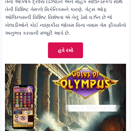
તેના આકર્ષક દ્રશ્ય ડિઝાઇન અને મોહક સાઉન્ડસ્કેપ સાથે
તેની વિશિષ્ટ ગેમપ્લે મિકેનિક્સને કારણે. ગેટ્સ ઓફ
ઓલિમ્પસની વિશિષ્ટ વિશેષતા એ તેનું ડેમો વર્ઝન છે જે
ખેલાડીઓને કોઈ નાણાકીય જોખમ વિના તમામ ગેમ ફીચર્સનો
અનુભવ કરવાની મંજૂરી આપે છે.
હવે રમો