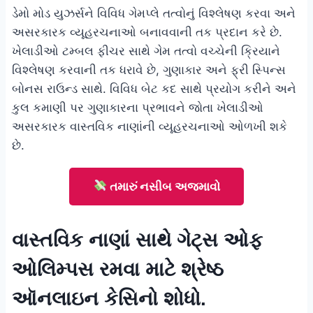
ડેમો મોડ યુઝર્સને વિવિધ ગેમપ્લે તત્વોનું વિશ્લેષણ કરવા અને
અસરકારક વ્યૂહરચનાઓ બનાવવાની તક પ્રદાન કરે છે.
ખેલાડીઓ ટમ્બલ ફીચર સાથે ગેમ તત્વો વચ્ચેની ક્રિયાને
વિશ્લેષણ કરવાની તક ધરાવે છે, ગુણાકાર અને ફ્રી સ્પિન્સ
બોનસ રાઉન્ડ સાથે. વિવિધ બેટ કદ સાથે પ્રયોગ કરીને અને
કુલ કમાણી પર ગુણાકારના પ્રભાવને જોતા ખેલાડીઓ
અસરકારક વાસ્તવિક નાણાંની વ્યૂહરચનાઓ ઓળખી શકે
છે.
તમારું નસીબ અજમાવો
વાસ્તવિક નાણાં સાથે ગેટ્સ ઓફ
ઓલિમ્પસ રમવા માટે શ્રેષ્ઠ
ઑનલાઇન કેસિનો શોધો.