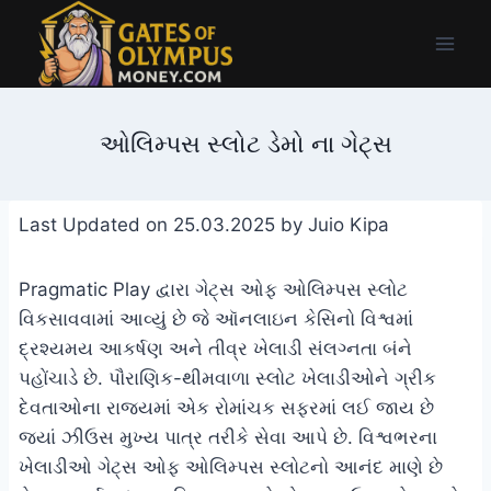
Skip
to
content
ઓલિમ્પસ સ્લોટ ડેમો ના ગેટ્સ
Last Updated on 25.03.2025 by
Juio Kipa
Pragmatic Play દ્વારા ગેટ્સ ઓફ ઓલિમ્પસ સ્લોટ
વિકસાવવામાં આવ્યું છે જે ઑનલાઇન કેસિનો વિશ્વમાં
દ્રશ્યમય આકર્ષણ અને તીવ્ર ખેલાડી સંલગ્નતા બંને
પહોંચાડે છે. પૌરાણિક-થીમવાળા સ્લોટ ખેલાડીઓને ગ્રીક
દેવતાઓના રાજ્યમાં એક રોમાંચક સફરમાં લઈ જાય છે
જ્યાં ઝીઉસ મુખ્ય પાત્ર તરીકે સેવા આપે છે. વિશ્વભરના
ખેલાડીઓ ગેટ્સ ઓફ ઓલિમ્પસ સ્લોટનો આનંદ માણે છે