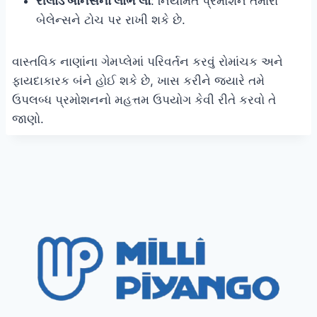
રીલોડ બોનસનો લાભ લો
: નિયમિત પ્રમોશન તમારા
બેલેન્સને ટોચ પર રાખી શકે છે.
વાસ્તવિક નાણાંના ગેમપ્લેમાં પરિવર્તન કરવું રોમાંચક અને
ફાયદાકારક બંને હોઈ શકે છે, ખાસ કરીને જ્યારે તમે
ઉપલબ્ધ પ્રમોશનનો મહત્તમ ઉપયોગ કેવી રીતે કરવો તે
જાણો.