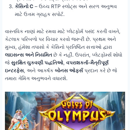
કેસિનો C
– ઉચ્ચ RTP સ્લોટ્સ અને સરળ અનુભવ
માટે ઉત્તમ ગ્રાહક સપોર્ટ.
વાસ્તવિક નાણાં માટે રમવા માટે પ્લેટફોર્મ પસંદ કરતી વખતે,
કેટલાક પરિબળો પર વિચાર કરવો જરૂરી છે. પ્રથમ અને
મુખ્ય, હંમેશા તપાસો કે કેસિનો પ્રતિષ્ઠિત સત્તાઓ દ્વારા
લાઇસન્સ અને નિયમિત
છે કે નહીં. ઉપરાંત, પ્લેટફોર્મ્સ શોધો
જે
સુરક્ષિત ચુકવણી પદ્ધતિઓ
,
વપરાશકર્તા-મૈત્રીપૂર્ણ
ઇન્ટરફેસ
, અને આકર્ષક
બોનસ ઓફર્સ
પ્રદાન કરે છે જે
તમારા ગેમિંગ અનુભવને વધારશે.