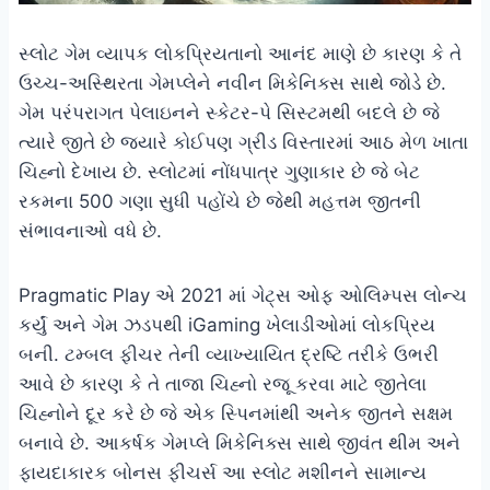
સ્લોટ ગેમ વ્યાપક લોકપ્રિયતાનો આનંદ માણે છે કારણ કે તે
ઉચ્ચ-અસ્થિરતા ગેમપ્લેને નવીન મિકેનિક્સ સાથે જોડે છે.
ગેમ પરંપરાગત પેલાઇનને સ્કેટર-પે સિસ્ટમથી બદલે છે જે
ત્યારે જીતે છે જ્યારે કોઈપણ ગ્રીડ વિસ્તારમાં આઠ મેળ ખાતા
ચિહ્નો દેખાય છે. સ્લોટમાં નોંધપાત્ર ગુણાકાર છે જે બેટ
રકમના 500 ગણા સુધી પહોંચે છે જેથી મહત્તમ જીતની
સંભાવનાઓ વધે છે.
Pragmatic Play એ 2021 માં ગેટ્સ ઓફ ઓલિમ્પસ લોન્ચ
કર્યું અને ગેમ ઝડપથી iGaming ખેલાડીઓમાં લોકપ્રિય
બની. ટમ્બલ ફીચર તેની વ્યાખ્યાયિત દ્રષ્ટિ તરીકે ઉભરી
આવે છે કારણ કે તે તાજા ચિહ્નો રજૂ કરવા માટે જીતેલા
ચિહ્નોને દૂર કરે છે જે એક સ્પિનમાંથી અનેક જીતને સક્ષમ
બનાવે છે. આકર્ષક ગેમપ્લે મિકેનિક્સ સાથે જીવંત થીમ અને
ફાયદાકારક બોનસ ફીચર્સ આ સ્લોટ મશીનને સામાન્ય