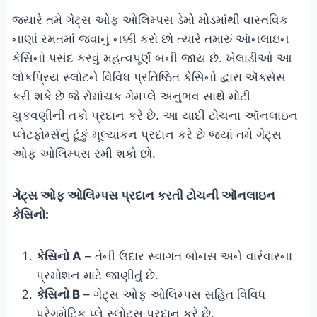
જ્યારે તમે ગેટ્સ ઓફ ઓલિમ્પસ ડેમો મોડમાંથી વાસ્તવિક
નાણાં રમતમાં જવાનું નક્કી કરો છો ત્યારે તમારું ઑનલાઇન
કેસિનો પસંદ કરવું મહત્વપૂર્ણ બની જાય છે. ખેલાડીઓ આ
લોકપ્રિય સ્લોટને વિવિધ પ્રતિષ્ઠિત કેસિનો દ્વારા ઍક્સેસ
કરી શકે છે જે રોમાંચક ગેમપ્લે અનુભવ સાથે મોટી
ચુકવણીની તકો પ્રદાન કરે છે. આ યાદી ટોચના ઑનલાઇન
પ્લેટફોર્મ્સનું ટૂંકું મૂલ્યાંકન પ્રદાન કરે છે જ્યાં તમે ગેટ્સ
ઓફ ઓલિમ્પસ રમી શકો છો.
ગેટ્સ ઓફ ઓલિમ્પસ પ્રદાન કરતી ટોચની ઑનલાઇન
કેસિનો:
કેસિનો A
– તેની ઉદાર સ્વાગત બોનસ અને વારંવારના
પ્રમોશન માટે જાણીતું છે.
કેસિનો B
– ગેટ્સ ઓફ ઓલિમ્પસ સહિત વિવિધ
પ્રેગમેટિક પ્લે સ્લોટ્સ પ્રદાન કરે છે.