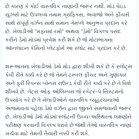
છે કારણ કે કોઈ વાસ્તવિક નાણાંની જરૂર નથી. મોડ પેઇડ
યુઝર્સ માટે ઉપલબ્ધ તમામ ગ્રાફિક્સ, અવાજો અને ફીચર્સ
સાથે સંપૂર્ણ વર્ઝન સાથે સમાન ગેમપ્લે અનુભવ પ્રદાન કરે
છે. ખેલાડીઓ “મફતમાં રમો” અથવા “ડેમો” વિકલ્પ પસંદ
કરીને ડેમો મોડમાં પ્રવેશ કરી શકે છે જે મોટાભાગના
ઑનલાઇન કેસિનો પ્લેટફોર્મ આ સ્લોટ માટે પ્રદાન કરે છે.
શરૂઆતના ખેલાડીઓ ડેમો મોડ દ્વારા શીખી શકે છે કે સ્લોટ્સ
કેવી રીતે કાર્ય કરે છે જે તેમને ટમ્બલ ફીચર અને ગુણાકાર
અને ફ્રી સ્પિન્સ બોનસ રાઉન્ડ કેવી રીતે કાર્ય કરે છે તે વિશે
શીખવે છે. ગેટ્સ ઓફ ઓલિમ્પસ જે સ્કેટર-પે સિસ્ટમનો
ઉપયોગ કરે છે તે ખેલાડીઓને વાસ્તવિક વ્યૂહરચનાઓ
અજમાવતાં પહેલાં ડેમો વર્ઝન દ્વારા જીતને સમજવાની જરૂર
છે. ખેલાડીઓ ડેમો મોડમાં સ્લોટની ઉચ્ચ-અસ્થિરતા લક્ષણોને
પરીક્ષણ કરવાની વિકલ્પ ધરાવે છે જેથી તેઓ વાસ્તવિક નાણાં
ખર્ચવા માટે તેમની તૈયારી નક્કી કરી શકે.