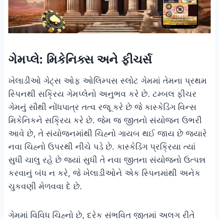
ગેમપ્લે: મિકેનિક્સ અને ફીચર્સ
ખેલાડીઓ ગેટ્સ ઓફ ઓલિમ્પસ સ્લોટ ગેમમાં તેમના પ્રથમ
સ્પિનથી સક્રિય ગેમપ્લેનો અનુભવ કરે છે. ટમ્બલ ફીચર
ગેમનું સૌથી નોંધપાત્ર તત્વ રજૂ કરે છે જે કાસ્કેડિંગ વિન્સ
મિકેનિકને સક્રિય કરે છે. જેમ જ જીતનો સંયોજન ઉભરી
આવે છે, તે સંયોજનમાંથી ચિહ્નો ગાયબ થઈ જાય છે જ્યારે
નવા ચિહ્નો ઉપરથી નીચે પડે છે. કાસ્કેડિંગ પ્રક્રિયા ત્યાં
સુધી ચાલુ રહે છે જ્યાં સુધી તે નવા જીતના સંયોજનો ઉત્પન્ન
કરવાનું બંધ ન કરે, જે ખેલાડીઓને એક સ્પિનમાંથી અનેક
ચુકવણી મેળવવા દે છે.
ગેમમાં વિવિધ ચિહ્નો છે, દરેક સંભવિત જીતમાં અલગ રીતે