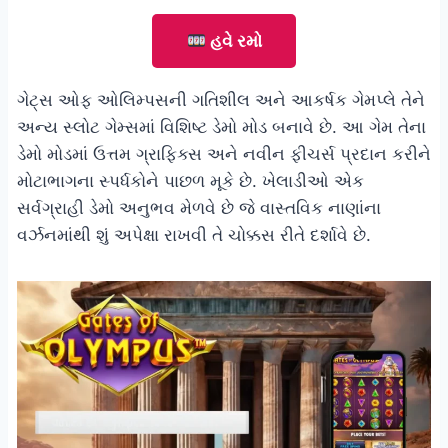
હવે રમો
ગેટ્સ ઓફ ઓલિમ્પસની ગતિશીલ અને આકર્ષક ગેમપ્લે તેને
અન્ય સ્લોટ ગેમ્સમાં વિશિષ્ટ ડેમો મોડ બનાવે છે. આ ગેમ તેના
ડેમો મોડમાં ઉત્તમ ગ્રાફિક્સ અને નવીન ફીચર્સ પ્રદાન કરીને
મોટાભાગના સ્પર્ધકોને પાછળ મૂકે છે. ખેલાડીઓ એક
સર્વગ્રાહી ડેમો અનુભવ મેળવે છે જે વાસ્તવિક નાણાંના
વર્ઝનમાંથી શું અપેક્ષા રાખવી તે ચોક્કસ રીતે દર્શાવે છે.