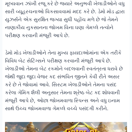
મૂલ્યવાન ઝાંખી રજૂ કરે છે જ્યારે અનુભવી ખેલાડીઓને વધુ
સારી વ્યૂહરચનાઓ વિકસાવવામાં મદદ કરે છે. ડેમો મોડ દ્વારા
યુઝર્સને એક સુરક્ષિત જગ્યા સુધી પહોંચ મળે છે જે તેમને
નાણાકીય નુકસાનના જોખમ વિના ઘણા ગેમપ્લે તત્વોને
પરીક્ષણ કરવાની મંજૂરી આપે છે.
ડેમો મોડ ખેલાડીઓને તેના મુખ્ય ફાયદાઓમાંના એક તરીકે
વિવિધ બેટ સેટિંગ્સને પરીક્ષણ કરવાની મંજૂરી આપે છે.
ખેલાડીઓ તેમના બેટ રકમોને બદલવાની સ્વતંત્રતા ધરાવે છે
જેથી જુદા જુદા વેજર કદ સંભવિત જીતને કેવી રીતે અસર
કરે છે તે જોવામાં આવે. સિસ્ટમ ખેલાડીઓને તેમના પસંદ
કરેલા ગેમિંગ શૈલી અનુસાર તેમના શ્રેષ્ઠ બેટ કદ શોધવાની
મંજૂરી આપે છે, ઓછા જોખમવાળા સ્પિન્સ અને વધુ ઇનામ
સાથે ઉચ્ચ જોખમવાળા ગેમપ્લે વચ્ચે પસંદગી કરીને.