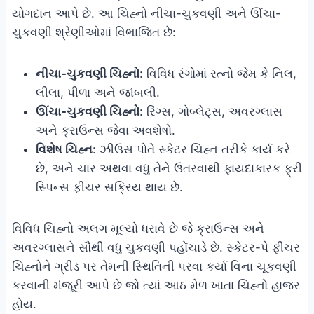
યોગદાન આપે છે. આ ચિહ્નો નીચા-ચુકવણી અને ઊંચા-
ચુકવણી શ્રેણીઓમાં વિભાજિત છે:
નીચા-ચુકવણી ચિહ્નો
: વિવિધ રંગોમાં રત્નો જેમ કે નિલ,
લીલા, પીળા અને જાંબલી.
ઊંચા-ચુકવણી ચિહ્નો
: રિંગ્સ, ગોબ્લેટ્સ, અવરગ્લાસ
અને ક્રાઉન્સ જેવા અવશેષો.
વિશેષ ચિહ્ન
: ઝીઉસ પોતે સ્કેટર ચિહ્ન તરીકે કાર્ય કરે
છે, અને ચાર અથવા વધુ તેને ઉતરવાથી ફાયદાકારક ફ્રી
સ્પિન્સ ફીચર સક્રિય થાય છે.
વિવિધ ચિહ્નો અલગ મૂલ્યો ધરાવે છે જે ક્રાઉન્સ અને
અવરગ્લાસને સૌથી વધુ ચુકવણી પહોંચાડે છે. સ્કેટર-પે ફીચર
ચિહ્નોને ગ્રીડ પર તેમની સ્થિતિની પરવા કર્યા વિના ચૂકવણી
કરવાની મંજૂરી આપે છે જો ત્યાં આઠ મેળ ખાતા ચિહ્નો હાજર
હોય.