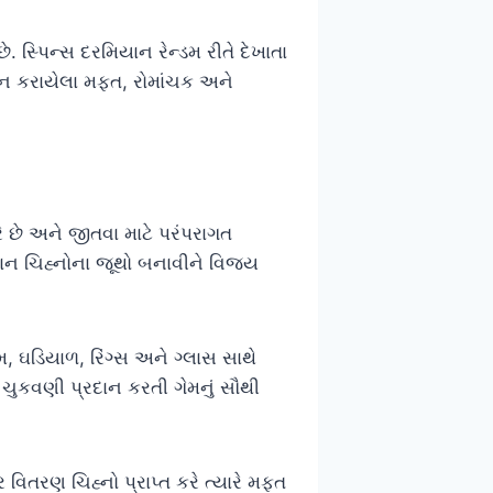
. સ્પિન્સ દરમિયાન રેન્ડમ રીતે દેખાતા
દાન કરાયેલા મફત, રોમાંચક અને
 છે અને જીતવા માટે પરંપરાગત
માન ચિહ્નોના જૂથો બનાવીને વિજય
ેમ, ઘડિયાળ, રિંગ્સ અને ગ્લાસ સાથે
્ણ ચુકવણી પ્રદાન કરતી ગેમનું સૌથી
વિતરણ ચિહ્નો પ્રાપ્ત કરે ત્યારે મફત