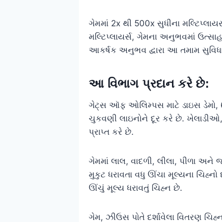
ગેમમાં 2x થી 500x સુધીના મલ્ટિપ્લાયર
મલ્ટિપ્લાયર્સ, ગેમના અનુભવમાં ઉત્સા
આકર્ષક અનુભવ દ્વારા આ તમામ સુવિધ
આ વિભાગ પ્રદાન કરે છે:
ગેટ્સ ઑફ ઓલિમ્પસ માટે ડાઇસ ડેમો, 
ચુકવણી લાઇનોને દૂર કરે છે. ખેલાડીઓ
પ્રાપ્ત કરે છે.
ગેમમાં લાલ, વાદળી, લીલા, પીળા અને જાં
મુકુટ ધરાવતા વધુ ઊંચા મૂલ્યના ચિહ્નો
ઊંચું મૂલ્ય ધરાવતું ચિહ્ન છે.
ગેમ, ઝીઉસ પોતે દર્શાવેલા વિતરણ ચિહ્