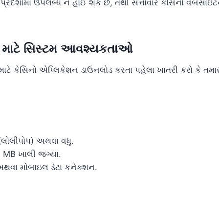
્રદેશોમાં ઉપલબ્ધ ન હોઈ શકે છે, તેથી સત્તાવાર કેસિનો વેબસાઇટની
ન માટે સિસ્ટમ આવશ્યકતાઓ
માટે કેસિનો એપ્લિકેશન ડાઉનલોડ કરતા પહેલા ખાતરી કરો કે 
(લોલીપોપ) અથવા વધુ.
 MB ખાલી જગ્યા.
અથવા મોબાઇલ ડેટા કનેક્શન.