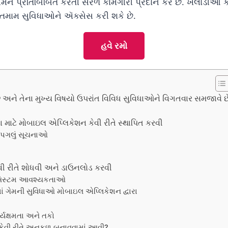
 થીમને પ્રતિબિંબિત કરતી સરળ કામગીરી પ્રદાન કરે છે. ખેલાડીઓ
વી તમામ સુવિધાઓને ઍક્સેસ કરી શકે છે.
હવે રમો
છે અને તેના મુખ્ય વિષયો ઉપરાંત વિવિધ સુવિધાઓને વિગતવાર સમજાવે છ
માટે મોબાઇલ એપ્લિકેશન કેવી રીતે સ્થાપિત કરવી
ર-પગલું સૂચનાઓ
ી રીતે શોધવી અને ડાઉનલોડ કરવી
ે સિસ્ટમ આવશ્યકતાઓ
ં ગેમની સુવિધાઓ મોબાઇલ એપ્લિકેશન દ્વારા
યક્ષમતા અને તકો
કેવી રીતે અનુકૂળ બનાવવામાં આવી?