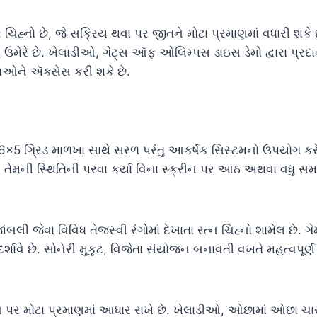
 ચિહ્નો છે, જે સક્રિય થવા પર જીતને મોટા પ્રમાણમાં વધારી શકે છે
હ ઉમેરે છે. ખેલાડીઓ, ગેટ્સ ઑફ ઓલિમ્પસ ડાઇસ ડેમો દ્વારા પ્ર
ાઓને ઍક્સેસ કરી શકે છે.
6×5 ગ્રિડ માળખા સાથે સરળ પરંતુ આકર્ષક સિસ્ટમનો ઉપયોગ કરે
, તેમની સ્થિતિની પરવા કર્યા વિના સ્ક્રીન પર આઠ અથવા વધુ સ
બલી જેવા વિવિધ તેજસ્વી રંગોમાં દેખાતા રત્ન ચિહ્નો શામેલ છે. ગ
 દર્શાવે છે. સોનેરી મુકુટ, વિજેતા સંયોજન બનાવતી વખતે મહત્વપૂર
ન પર મોટા પ્રમાણમાં આધાર રાખે છે. ખેલાડીઓ, ઓછામાં ઓછા ચાર 