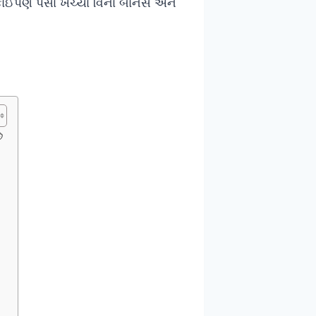
 કોઈપણ પૈસા ખર્ચ્યા વિના બોનસ અને
ે