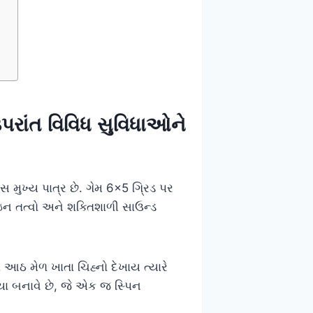
ઉપરાંત વિવિધ સુવિધાઓને
 મુખ્ય પાત્ર છે. ગેમ 6×5 ગ્રિડ પર
ાઇન તત્વો અને શક્તિશાળી સાઉન્ડ
ઠ મેળ ખાતા ચિહ્નો દેખાય ત્યારે
્યા બનાવે છે, જે એક જ સ્પિન