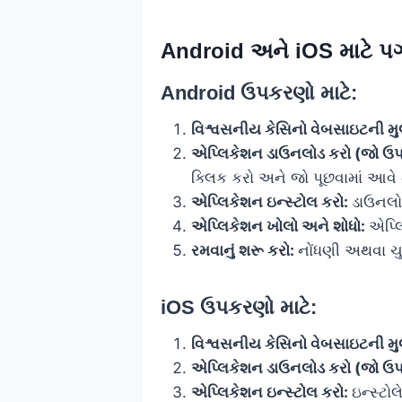
Android અને iOS માટે પગ
Android ઉપકરણો માટે:
વિશ્વસનીય કેસિનો વેબસાઇટની મુ
એપ્લિકેશન ડાઉનલોડ કરો (જો ઉપ
ક્લિક કરો અને જો પૂછવામાં આવે ત
એપ્લિકેશન ઇન્સ્ટોલ કરો:
ડાઉનલોડ
એપ્લિકેશન ખોલો અને શોધો:
એપ્લ
રમવાનું શરૂ કરો:
નોંધણી અથવા ચુક
iOS ઉપકરણો માટે:
વિશ્વસનીય કેસિનો વેબસાઇટની મુ
એપ્લિકેશન ડાઉનલોડ કરો (જો ઉપ
એપ્લિકેશન ઇન્સ્ટોલ કરો:
ઇન્સ્ટ