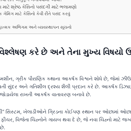
ાટે શ્રેષ્ઠ કેસિનો પસંદગી માટે ભલામણો
ંગ માટે કેસિનો કેવી રીતે પસંદ કરવું
યૂહાત્મક અભિગમ અને વ્યવસ્થાપન સૂચનો
વિશ્લેષણ કરે છે અને તેના મુખ્ય વિષયો 
ીન, ગ્રીક પૌરાણિક કથાના આકર્ષક વિશ્વને શોધે છે, જેમાં ઝીઉસ
ાવતી સુંદર અને ગતિશીલ દ્રશ્ય શૈલી પ્રદાન કરે છે. આકર્ષક ડિઝ
જોડાયેલા રાખતી આકર્ષક વાતાવરણ બનાવે છે.
” સિસ્ટમ, ખેલાડીઓને ગ્રિડના કોઈપણ સ્થાન પર ઓછામાં ઓછા આ
 ફીચર, વિજેતા ચિહ્નોને ગાયબ થવા દે છે, જે નવા ચિહ્નો માટે જગ
છે.