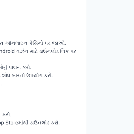
ષ્ઠિત ઑનલાઇન કેસિનો પર જાઓ.
Android વર્ઝન માટે ડાઉનલોડ લિંક પર
ઓનું પાલન કરો.
ે શોધ બારનો ઉપયોગ કરો.
.
સ કરો.
App Storeમાંથી ડાઉનલોડ કરો.