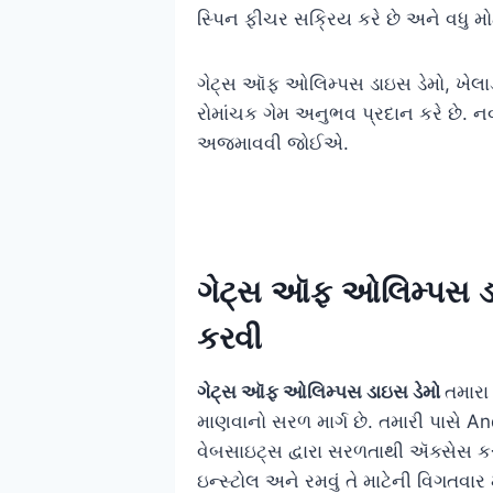
સ્પિન ફીચર સક્રિય કરે છે અને વધુ મોટ
ગેટ્સ ઑફ ઓલિમ્પસ ડાઇસ ડેમો, ખેલાડ
રોમાંચક ગેમ અનુભવ પ્રદાન કરે છે. ન
અજમાવવી જોઈએ.
ગેટ્સ ઑફ ઓલિમ્પસ ડાઇ
કરવી
ગેટ્સ ઑફ ઓલિમ્પસ ડાઇસ ડેમો
તમારા
માણવાનો સરળ માર્ગ છે. તમારી પાસે
વેબસાઇટ્સ દ્વારા સરળતાથી ઍક્સેસ કરી
ઇન્સ્ટોલ અને રમવું તે માટેની વિગતવાર મા