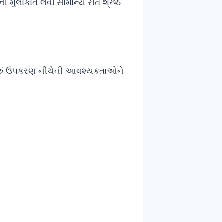
 મુલાકાત લેવી સામાન્ય રીતે શ્રેષ્ઠ
તમારું ઉપકરણ નીચેની આવશ્યકતાઓને