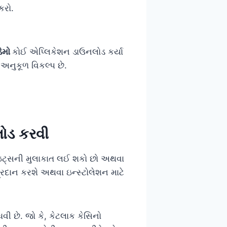
કરો.
ેમો
કોઈ એપ્લિકેશન ડાઉનલોડ કર્યા
 અનુકૂળ વિકલ્પ છે.
લોડ કરવી
ાઇટ્સની મુલાકાત લઈ શકો છો અથવા
્રદાન કરશે અથવા ઇન્સ્ટોલેશન માટે
વી છે. જો કે, કેટલાક કેસિનો