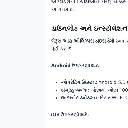
એપ્લિકેશનો મર્યાદાઓને કારણે ચોક્કસ પ
અભિગમ છે.
ડાઉનલોડ અને ઇન્સ્ટોલેશ
ગેટ્સ ઑફ ઓલિમ્પસ ડાઇસ ડેમો
રમવા 
પૂર્ણ કરે છે:
Android ઉપકરણો માટે:
ઓપરેટિંગ સિસ્ટમ:
Android 5.0 
સંગ્રહ જગ્યા:
ઓછામાં ઓછા 100
ઇન્ટરનેટ કનેક્શન:
સ્થિર Wi-Fi 
iOS ઉપકરણો માટે: