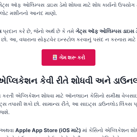
ેટ્સ ઑફ ઓલિમ્પસ ડાઇસ ડેમો શોધવા માટે શોધ કાર્યનો ઉપયોગ 
ા સ્લોટ મશીનનો આનંદ માણો.
્સ
પ્રદાન કરે છે, જેનો અર્થ છે કે તમે
ગેટ્સ ઑફ ઓલિમ્પસ ડાઇસ ડ
ો. આ, વધારાના સોફ્ટવેર ઇન્સ્ટોલ કરવાનું પસંદ ન કરનારા માટે
ગેમ શરૂ કરો
પ્લિકેશન કેવી રીતે શોધવી અને ડાઉન
ન કરતી એપ્લિકેશન શોધવા માટે ઑનલાઇન કેસિનો સમીક્ષા વેબસ
ટ્સ તપાસી શકો છો. સામાન્ય રીતે, આ સાઇટ્સ ડાઉનલોડ લિંક્સ પ
 જશે.
અથવા
Apple App Store (iOS માટે)
માં કેસિનો એપ્લિકેશન શોધ