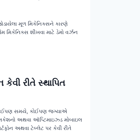
ાયેલા મૂળ મિકેનિક્સને કારણે
મ મિકેનિક્સ શીખવા માટે ડેમો વર્ઝન
ેવી રીતે સ્થાપિત
 કોઈપણ સમયે, કોઈપણ જગ્યાએ
પ્લિકેશનો અથવા ઑપ્ટિમાઇઝ્ડ મોબાઇલ
ટફોન અથવા ટેબ્લેટ પર કેવી રીતે