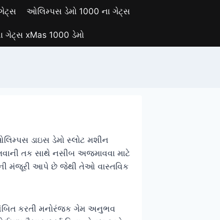
ગેટ્સ
ઓલિમ્પસ ડેમો 1000 ના ગેટ્સ
 ગેટ્સ xMas 1000 ડેમો
િમ્પસ ડાઇસ ડેમો સ્લોટ મશીન
જીતવાની તક સાથે નસીબ અજમાવવા માટે
ી મંજૂરી આપે છે જેથી તેઓ વાસ્તવિક
તિબિંબિત કરતી મનોરંજક ગેમ અનુભવ