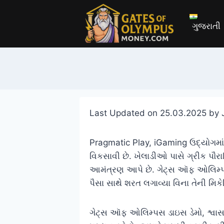
Skip
to
ગુજરાતી
content
Last Updated on 25.03.2025 by
Pragmatic Play, iGaming ઉદ્યોગમ
વિકસાવી છે. ખેલાડીઓ પાસે ગ્રીક પ
આમંત્રણ આપે છે. ગેટ્સ ઑફ ઓલિમ્પસન
પૈસા સાથે શરત લગાવ્યા વિના તેની મિક
ગેટ્સ ઑફ ઓલિમ્પસ ડાઇસ ડેમો, શ્વાસ ર