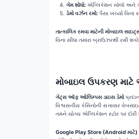
ગેમ શોધો:
એપ્લિકેશન ખોલો અને ગ
ડેમો વર્ઝન રમો:
પૈસા ખર્ચ્યા વિન
તાત્કાલિક રમવા માટેની મોબાઇલ સાઇટ
વિના સીધા તમારા બ્રાઉઝરથી રમી શકો છ
મોબાઇલ ઉપકરણ માટે એ
ગેટ્સ ઑફ ઓલિમ્પસ ડાઇસ ડેમો
પ્રદા
વિશ્વસનીય કેસિનોની સત્તાવાર વેબસાઇ
તમને યોગ્ય એપ્લિકેશન સ્ટોર પર દોરી
Google Play Store (Android માટે)