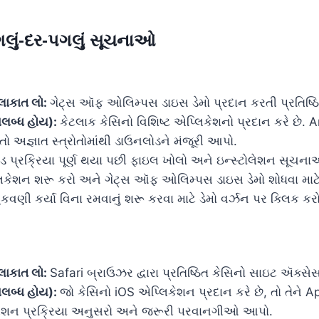
લું-દર-પગલું સૂચનાઓ
લાકાત લો:
ગેટ્સ ઑફ ઓલિમ્પસ ડાઇસ ડેમો પ્રદાન કરતી પ્રતિ
લબ્ધ હોય):
કેટલાક કેસિનો વિશિષ્ટ એપ્લિકેશનો પ્રદાન કરે છે. 
ો અજ્ઞાત સ્ત્રોતોમાંથી ડાઉનલોડને મંજૂરી આપો.
 પ્રક્રિયા પૂર્ણ થયા પછી ફાઇલ ખોલો અને ઇન્સ્ટોલેશન સૂચના
િકેશન શરૂ કરો અને ગેટ્સ ઑફ ઓલિમ્પસ ડાઇસ ડેમો શોધવા માટ
વણી કર્યા વિના રમવાનું શરૂ કરવા માટે ડેમો વર્ઝન પર ક્લિક કરો
લાકાત લો:
Safari બ્રાઉઝર દ્વારા પ્રતિષ્ઠિત કેસિનો સાઇટ ઍક્સે
લબ્ધ હોય):
જો કેસિનો iOS એપ્લિકેશન પ્રદાન કરે છે, તો તેને 
ોલેશન પ્રક્રિયા અનુસરો અને જરૂરી પરવાનગીઓ આપો.