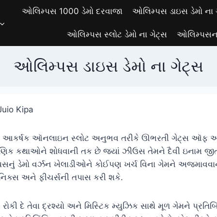
ઓલિમ્પસ 1000 ડેમો દરવાજા
ઓલિમ્પસ ડાઇસ ડેમો ના 
ઓલિમ્પસ સ્લોટ ડેમો ના ગેટ્સ
ઓલિમ્પસના
ઓલિમ્પસ ડાઇસ ડેમો ના ગેટ્સ
Juio Kipa
ાં આકર્ષક ઑનલાઇન સ્લોટ અનુભવ તરીકે ઊભરતી ગેટ્સ ઑફ ઓલ
ૌરાણિક કથાઓને શોધવાની તક છે જ્યાં ઝીઉસ તેમને દૈવી ઇનામ 
ું ડેમો વર્ઝન ખેલાડીઓને કોઈપણ ખર્ચ વિના ગેમને અજમાવવાન
ેનિક્સ અને ફીચર્સની તપાસ કરી શકે.
ોકી દે તેવા દ્રશ્યો અને મિસ્ટિક મ્યુઝિક સાથે મૂળ ગેમને પ્ર