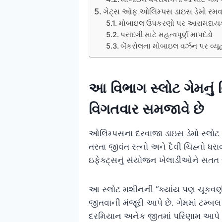
ગેટ્સ ઑફ ઓલિમ્પસ ડાઇસ ડેમો રમવા મ
મોબાઇલ ઉપકરણો પર આરામદાયક ગેમિ
પસંદગી માટે મહત્વપૂર્ણ માપદંડો
બેંકરોલના મોબાઇલ વર્ઝન પર વ્
આ વિભાગ સ્લોટ ગેમનું 
વિગતવાર સમજાવે છે
ઓલિમ્પસના દરવાજા ડાઇસ ડેમો સ્લોટ મશ
તરતા જીવંત રત્નો અને દૈવી ચિહ્નો ધર
ઇફેક્ટ્સનું સંયોજન ખેલાડીઓને સતત 
આ સ્લોટ મશીનની “ક્યાંય પણ ચૂકવણી
જીતવાની મંજૂરી આપે છે. ગેમમાં ટમ્બલ
દરમિયાન અનેક જીતમાં પરિણામ આપે 