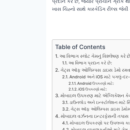
પ્રદાન કરે છે, જ્યારે પ્રાચીન ગ્રીક
ખાસ ચિહ્નો સાથે કાસ્કેડિંગ રીલ્સ જે
Table of Contents
આ વિભાગ સ્લોટ ગેમનું વિશ્લેષણ કરે 
આ વિભાગ પ્રદાન કરે છે:
ગેટ્સ ઑફ ઓલિમ્પસ ડાઇસ ડેમો રમવા 
Android અને iOS માટે પગલું-દ
Android ઉપકરણો માટે:
iOS ઉપકરણો માટે:
મોબાઇલ ઉપકરણ માટે એપ્લિકેશન કેવ
ડાઉનલોડ અને ઇન્સ્ટોલેશન માટ
ગેટ્સ ઑફ ઓલિમ્પસ ડાઇસ ડેમોમા
મોબાઇલ વર્ઝનના ઇન્ટરફેસની તપાસ
મોબાઇલ ઉપકરણો પર ઉપલબ્ધ કાર્
મોબાઇલ વપરાશકર્તાઓ માટે ગેમ 