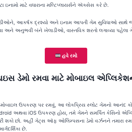
ા ઇનામો માટે વધારાના મલ્ટિપ્લાયર્સને ઍક્સેસ કરે છે.
ીઓને, આકર્ષક દ્રશ્યો અને ઇનામ આપતી ગેમ સુવિધાઓ સાથે જોડ
વા અને અનુભવી બંને ખેલાડીઓ, વાસ્તવિક શરતો લગાવ્યા પહેલા ગે
હવે રમો
સ ડેમો રમવા માટે મોબાઇલ એપ્લિકેશન ક
 મોબાઇલ ઉપકરણ પર રમવું, આ લોકપ્રિય સ્લોટ ગેમનો આનંદ
 Android અથવા iOS ઉપકરણ હોય, તમે ગેમને સમર્પિત કેસિનો એ
 શકો છો. અહીં ગેટ્સ ઑફ ઓલિમ્પસના ડેમો વર્ઝનને તમારા સ્માર્
ર્ગદર્શિકા છે.