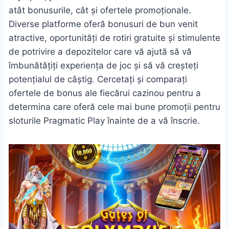
atât bonusurile, cât și ofertele promoționale.
Diverse platforme oferă bonusuri de bun venit
atractive, oportunități de rotiri gratuite și stimulente
de potrivire a depozitelor care vă ajută să vă
îmbunătățiți experiența de joc și să vă creșteți
potențialul de câștig. Cercetați și comparați
ofertele de bonus ale fiecărui cazinou pentru a
determina care oferă cele mai bune promoții pentru
sloturile Pragmatic Play înainte de a vă înscrie.