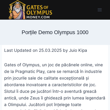
Skip
to
content
Porțile Demo Olympus 1000
Last Updated on 25.03.2025 by
Juio Kipa
Gates of Olympus, un joc de păcănele online, vine
de la Pragmatic Play, care se remarcă în industrie
prin jocurile sale de calitate excepțională și
abordarea inovatoare a caracteristicilor de joc.
Slotul îi duce pe jucători într-o aventură greacă
antică, unde Zeus îi ghidează prin lumea legendară
a Olimpului. Jucătorii pot înțelege toate