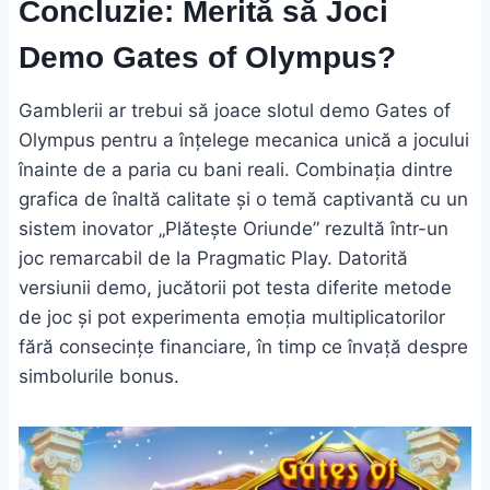
Concluzie: Merită să Joci
Demo Gates of Olympus?
Gamblerii ar trebui să joace slotul demo Gates of
Olympus pentru a înțelege mecanica unică a jocului
înainte de a paria cu bani reali. Combinația dintre
grafica de înaltă calitate și o temă captivantă cu un
sistem inovator „Plătește Oriunde” rezultă într-un
joc remarcabil de la Pragmatic Play. Datorită
versiunii demo, jucătorii pot testa diferite metode
de joc și pot experimenta emoția multiplicatorilor
fără consecințe financiare, în timp ce învață despre
simbolurile bonus.