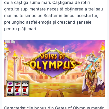
de a câștiga sume mari. Câștigarea de rotiri
gratuite suplimentare necesită obținerea a trei sau
mai multe simboluri Scatter în timpul acestui tur,
prelungind astfel emoția și crescând șansele
pentru plăți mari.
Caracteristicile bonus din Gates of Olympus mențin