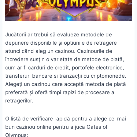
Jucătorii ar trebui să evalueze metodele de
depunere disponibile și opțiunile de retragere
atunci când aleg un cazinou. Cazinourile de
încredere susțin o varietate de metode de plată,
cum ar fi carduri de credit, portofele electronice,
transferuri bancare și tranzacții cu criptomonede.
Alegeți un cazinou care acceptă metoda de plată
preferată și oferă timpi rapizi de procesare a
retragerilor.
O listă de verificare rapidă pentru a alege cel mai
bun cazinou online pentru a juca Gates of
Olympus: