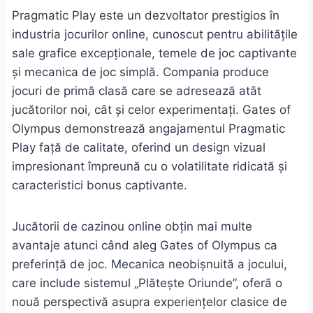
Pragmatic Play este un dezvoltator prestigios în
industria jocurilor online, cunoscut pentru abilitățile
sale grafice excepționale, temele de joc captivante
și mecanica de joc simplă. Compania produce
jocuri de primă clasă care se adresează atât
jucătorilor noi, cât și celor experimentați. Gates of
Olympus demonstrează angajamentul Pragmatic
Play față de calitate, oferind un design vizual
impresionant împreună cu o volatilitate ridicată și
caracteristici bonus captivante.
Jucătorii de cazinou online obțin mai multe
avantaje atunci când aleg Gates of Olympus ca
preferință de joc. Mecanica neobișnuită a jocului,
care include sistemul „Plătește Oriunde”, oferă o
nouă perspectivă asupra experiențelor clasice de