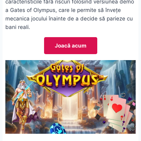
caracteristicile fără riscuri folosind versiunea demo
a Gates of Olympus, care le permite să învețe
mecanica jocului înainte de a decide să parieze cu
bani reali.
Joacă acum