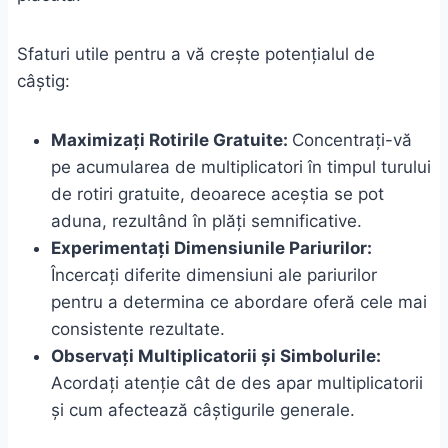
Sfaturi utile pentru a vă crește potențialul de
câștig:
Maximizați Rotirile Gratuite:
Concentrați-vă
pe acumularea de multiplicatori în timpul turului
de rotiri gratuite, deoarece aceștia se pot
aduna, rezultând în plăți semnificative.
Experimentați Dimensiunile Pariurilor:
Încercați diferite dimensiuni ale pariurilor
pentru a determina ce abordare oferă cele mai
consistente rezultate.
Observați Multiplicatorii și Simbolurile:
Acordați atenție cât de des apar multiplicatorii
și cum afectează câștigurile generale.