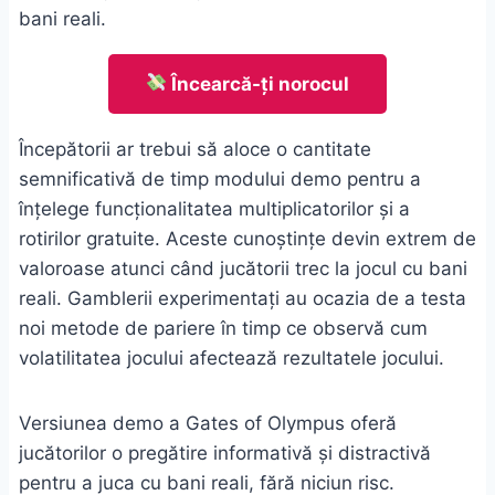
bani reali.
Încearcă-ți norocul
Începătorii ar trebui să aloce o cantitate
semnificativă de timp modului demo pentru a
înțelege funcționalitatea multiplicatorilor și a
rotirilor gratuite. Aceste cunoștințe devin extrem de
valoroase atunci când jucătorii trec la jocul cu bani
reali. Gamblerii experimentați au ocazia de a testa
noi metode de pariere în timp ce observă cum
volatilitatea jocului afectează rezultatele jocului.
Versiunea demo a Gates of Olympus oferă
jucătorilor o pregătire informativă și distractivă
pentru a juca cu bani reali, fără niciun risc.