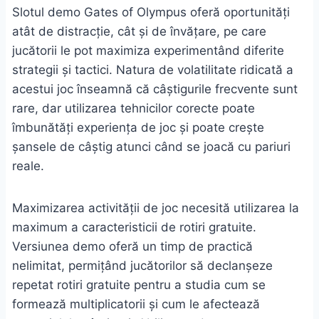
Slotul demo Gates of Olympus oferă oportunități
atât de distracție, cât și de învățare, pe care
jucătorii le pot maximiza experimentând diferite
strategii și tactici. Natura de volatilitate ridicată a
acestui joc înseamnă că câștigurile frecvente sunt
rare, dar utilizarea tehnicilor corecte poate
îmbunătăți experiența de joc și poate crește
șansele de câștig atunci când se joacă cu pariuri
reale.
Maximizarea activității de joc necesită utilizarea la
maximum a caracteristicii de rotiri gratuite.
Versiunea demo oferă un timp de practică
nelimitat, permițând jucătorilor să declanșeze
repetat rotiri gratuite pentru a studia cum se
formează multiplicatorii și cum le afectează