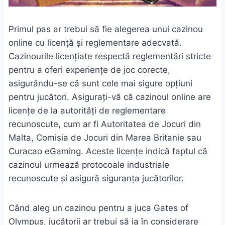
Primul pas ar trebui să fie alegerea unui cazinou
online cu licență și reglementare adecvată.
Cazinourile licențiate respectă reglementări stricte
pentru a oferi experiențe de joc corecte,
asigurându-se că sunt cele mai sigure opțiuni
pentru jucători. Asigurați-vă că cazinoul online are
licențe de la autorități de reglementare
recunoscute, cum ar fi Autoritatea de Jocuri din
Malta, Comisia de Jocuri din Marea Britanie sau
Curacao eGaming. Aceste licențe indică faptul că
cazinoul urmează protocoale industriale
recunoscute și asigură siguranța jucătorilor.
Când aleg un cazinou pentru a juca Gates of
Olympus, jucătorii ar trebui să ia în considerare