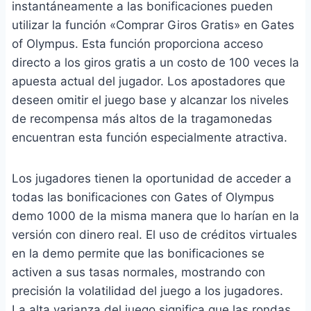
instantáneamente a las bonificaciones pueden
utilizar la función «Comprar Giros Gratis» en Gates
of Olympus. Esta función proporciona acceso
directo a los giros gratis a un costo de 100 veces la
apuesta actual del jugador. Los apostadores que
deseen omitir el juego base y alcanzar los niveles
de recompensa más altos de la tragamonedas
encuentran esta función especialmente atractiva.
Los jugadores tienen la oportunidad de acceder a
todas las bonificaciones con Gates of Olympus
demo 1000 de la misma manera que lo harían en la
versión con dinero real. El uso de créditos virtuales
en la demo permite que las bonificaciones se
activen a sus tasas normales, mostrando con
precisión la volatilidad del juego a los jugadores.
La alta varianza del juego significa que las rondas