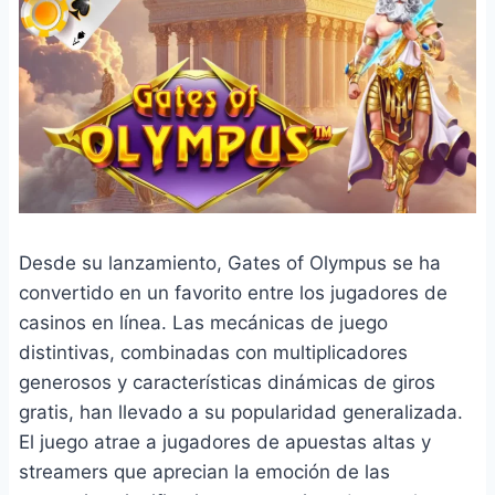
Desde su lanzamiento, Gates of Olympus se ha
convertido en un favorito entre los jugadores de
casinos en línea. Las mecánicas de juego
distintivas, combinadas con multiplicadores
generosos y características dinámicas de giros
gratis, han llevado a su popularidad generalizada.
El juego atrae a jugadores de apuestas altas y
streamers que aprecian la emoción de las