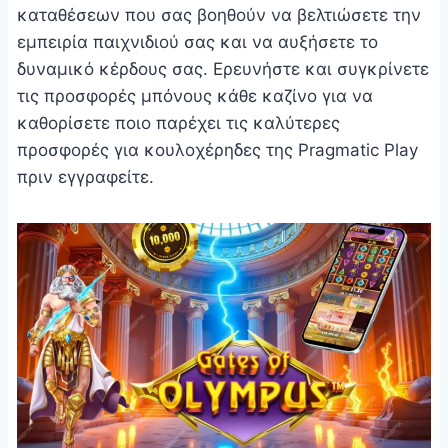
καταθέσεων που σας βοηθούν να βελτιώσετε την
εμπειρία παιχνιδιού σας και να αυξήσετε το
δυναμικό κέρδους σας. Ερευνήστε και συγκρίνετε
τις προσφορές μπόνους κάθε καζίνο για να
καθορίσετε ποιο παρέχει τις καλύτερες
προσφορές για κουλοχέρηδες της Pragmatic Play
πριν εγγραφείτε.