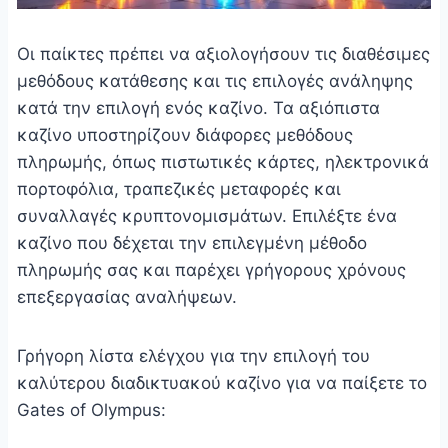
Οι παίκτες πρέπει να αξιολογήσουν τις διαθέσιμες
μεθόδους κατάθεσης και τις επιλογές ανάληψης
κατά την επιλογή ενός καζίνο. Τα αξιόπιστα
καζίνο υποστηρίζουν διάφορες μεθόδους
πληρωμής, όπως πιστωτικές κάρτες, ηλεκτρονικά
πορτοφόλια, τραπεζικές μεταφορές και
συναλλαγές κρυπτονομισμάτων. Επιλέξτε ένα
καζίνο που δέχεται την επιλεγμένη μέθοδο
πληρωμής σας και παρέχει γρήγορους χρόνους
επεξεργασίας αναλήψεων.
Γρήγορη λίστα ελέγχου για την επιλογή του
καλύτερου διαδικτυακού καζίνο για να παίξετε το
Gates of Olympus: