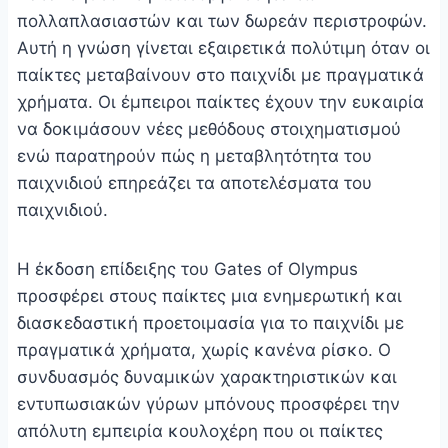
πολλαπλασιαστών και των δωρεάν περιστροφών.
Αυτή η γνώση γίνεται εξαιρετικά πολύτιμη όταν οι
παίκτες μεταβαίνουν στο παιχνίδι με πραγματικά
χρήματα. Οι έμπειροι παίκτες έχουν την ευκαιρία
να δοκιμάσουν νέες μεθόδους στοιχηματισμού
ενώ παρατηρούν πώς η μεταβλητότητα του
παιχνιδιού επηρεάζει τα αποτελέσματα του
παιχνιδιού.
Η έκδοση επίδειξης του Gates of Olympus
προσφέρει στους παίκτες μια ενημερωτική και
διασκεδαστική προετοιμασία για το παιχνίδι με
πραγματικά χρήματα, χωρίς κανένα ρίσκο. Ο
συνδυασμός δυναμικών χαρακτηριστικών και
εντυπωσιακών γύρων μπόνους προσφέρει την
απόλυτη εμπειρία κουλοχέρη που οι παίκτες