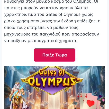
καθοδηγεί στον μυθικό κόσμο του Ολύμπου. Οι
παίκτες μπορούν να κατανοήσουν όλα τα
χαρακτηριστικά του Gates of Olympus χωρίς
ρίσκο χρησιμοποιώντας την έκδοση επίδειξης, η
οποία τους επιτρέπει να μάθουν τους
μηχανισμούς του παιχνιδιού πριν αποφασίσουν
να παίξουν με πραγματικά χρήματα.
Παίξε Τώρα