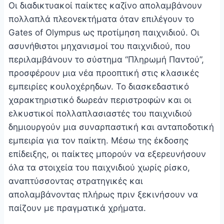
Οι διαδικτυακοί παίκτες καζίνο απολαμβάνουν
πολλαπλά πλεονεκτήματα όταν επιλέγουν το
Gates of Olympus ως προτίμηση παιχνιδιού. Οι
ασυνήθιστοι μηχανισμοί του παιχνιδιού, που
περιλαμβάνουν το σύστημα “Πληρωμή Παντού”,
προσφέρουν μια νέα προοπτική στις κλασικές
εμπειρίες κουλοχέρηδων. Το διασκεδαστικό
χαρακτηριστικό δωρεάν περιστροφών και οι
ελκυστικοί πολλαπλασιαστές του παιχνιδιού
δημιουργούν μια συναρπαστική και ανταποδοτική
εμπειρία για τον παίκτη. Μέσω της έκδοσης
επίδειξης, οι παίκτες μπορούν να εξερευνήσουν
όλα τα στοιχεία του παιχνιδιού χωρίς ρίσκο,
αναπτύσσοντας στρατηγικές και
απολαμβάνοντας πλήρως πριν ξεκινήσουν να
παίζουν με πραγματικά χρήματα.