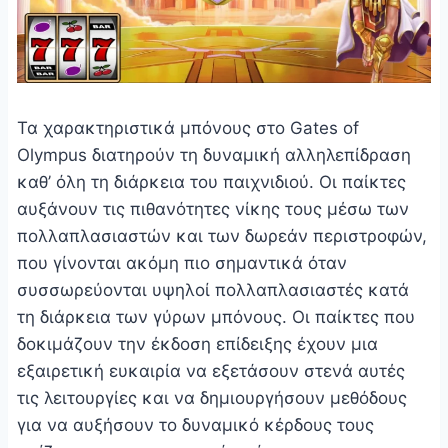
Τα χαρακτηριστικά μπόνους στο Gates of
Olympus διατηρούν τη δυναμική αλληλεπίδραση
καθ’ όλη τη διάρκεια του παιχνιδιού. Οι παίκτες
αυξάνουν τις πιθανότητες νίκης τους μέσω των
πολλαπλασιαστών και των δωρεάν περιστροφών,
που γίνονται ακόμη πιο σημαντικά όταν
συσσωρεύονται υψηλοί πολλαπλασιαστές κατά
τη διάρκεια των γύρων μπόνους. Οι παίκτες που
δοκιμάζουν την έκδοση επίδειξης έχουν μια
εξαιρετική ευκαιρία να εξετάσουν στενά αυτές
τις λειτουργίες και να δημιουργήσουν μεθόδους
για να αυξήσουν το δυναμικό κέρδους τους