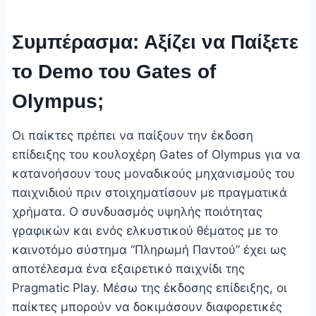
Συμπέρασμα: Αξίζει να Παίξετε
το Demo του Gates of
Olympus;
Οι παίκτες πρέπει να παίξουν την έκδοση
επίδειξης του κουλοχέρη Gates of Olympus για να
κατανοήσουν τους μοναδικούς μηχανισμούς του
παιχνιδιού πριν στοιχηματίσουν με πραγματικά
χρήματα. Ο συνδυασμός υψηλής ποιότητας
γραφικών και ενός ελκυστικού θέματος με το
καινοτόμο σύστημα “Πληρωμή Παντού” έχει ως
αποτέλεσμα ένα εξαιρετικό παιχνίδι της
Pragmatic Play. Μέσω της έκδοσης επίδειξης, οι
παίκτες μπορούν να δοκιμάσουν διαφορετικές