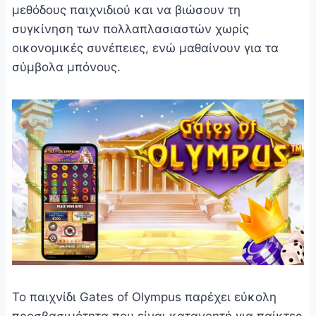
μεθόδους παιχνιδιού και να βιώσουν τη
συγκίνηση των πολλαπλασιαστών χωρίς
οικονομικές συνέπειες, ενώ μαθαίνουν για τα
σύμβολα μπόνους.
Το παιχνίδι Gates of Olympus παρέχει εύκολη
προσβασιμότητα που είναι κατανοητή για παίκτες