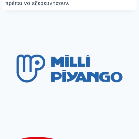
πρέπει να εξερευνήσουν.