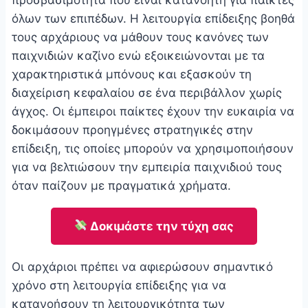
όλων των επιπέδων. Η λειτουργία επίδειξης βοηθά
τους αρχάριους να μάθουν τους κανόνες των
παιχνιδιών καζίνο ενώ εξοικειώνονται με τα
χαρακτηριστικά μπόνους και εξασκούν τη
διαχείριση κεφαλαίου σε ένα περιβάλλον χωρίς
άγχος. Οι έμπειροι παίκτες έχουν την ευκαιρία να
δοκιμάσουν προηγμένες στρατηγικές στην
επίδειξη, τις οποίες μπορούν να χρησιμοποιήσουν
για να βελτιώσουν την εμπειρία παιχνιδιού τους
όταν παίζουν με πραγματικά χρήματα.
Δοκιμάστε την τύχη σας
Οι αρχάριοι πρέπει να αφιερώσουν σημαντικό
χρόνο στη λειτουργία επίδειξης για να
κατανοήσουν τη λειτουργικότητα των