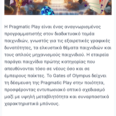
Η Pragmatic Play είναι ένας αναγνωρισμένος
προγραμματιστής στον διαδικτυακό τομέα
παιχνιδιών, γνωστός για τις εξαιρετικές γραφικές
δυνατότητες, τα ελκυστικά θέματα παιχνιδιών και
τους απλούς μηχανισμούς παιχνιδιού. Η εταιρεία
παράγει παιχνίδια πρώτης κατηγορίας που
απευθύνονται τόσο σε νέους όσο και σε
έμπειρους παίκτες. Το Gates of Olympus δείχνει
τη δέσμευση της Pragmatic Play στην ποιότητα,
προσφέροντας εντυπωσιακό οπτικό σχεδιασμό
μαζί με υψηλή μεταβλητότητα και συναρπαστικά
χαρακτηριστικά μπόνους.